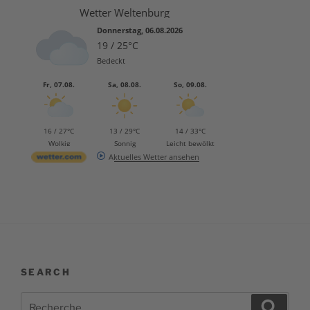
Wetter Weltenburg
Donnerstag, 06.08.2026
19 / 25°C
Bedeckt
Fr, 07.08.
Sa, 08.08.
So, 09.08.
16 / 27°C
13 / 29°C
14 / 33°C
Wolkig
Sonnig
Leicht bewölkt
Aktuelles Wetter ansehen
SEARCH
Recherche
Recher