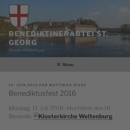
Aller
au
contenu
principal
BENEDIKTINERABTEI ST.
GEORG
Kloster Weltenburg
Menu
PUBLIÉ
16. JUIN 2016
PAR
MATTHIAS RISSE
LE
Benediktusfest 2016
Montag, 11. Juli 2016- Hochfest des Hl.
Benedikt