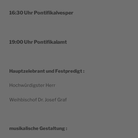
16:30 Uhr Pontifikalvesper
19:00 Uhr Pontifikalamt
Haupt­ze­le­brant und Festpredigt :
Hochwür­dig­ster Herr
Weih­bi­schof Dr. Josef Graf
musi­ka­lische Gestaltung :