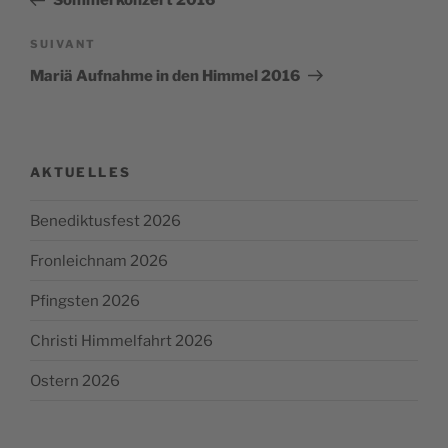
Sommerkonzert 2016
l’article
Article
SUIVANT
suivant
Mariä Aufnahme in den Himmel 2016
AKTUELLES
Benediktusfest 2026
Fronleichnam 2026
Pfingsten 2026
Christi Himmelfahrt 2026
Ostern 2026