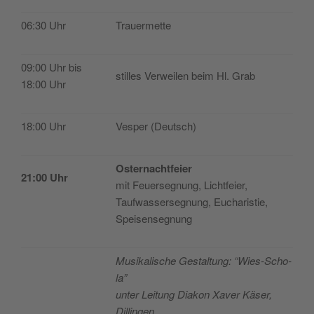
06:30 Uhr
Trauer­met­te
09:00 Uhr bis
sti­lles Ver­wei­len beim Hl. Grab
18:00 Uhr
18:00 Uhr
Ves­per (Deu­tsch)
Oster­nacht­feier
21:00 Uhr
mit Feuer­seg­nung, Lichtfeier,
Tauf­was­ser­seg­nung, Eucha­ris­tie,
Speisensegnung
Musi­ka­lis­che Ges­tal­tung: “Wies-Scho­
la”
unter Lei­tung Dia­kon Xaver Käser,
Dillingen