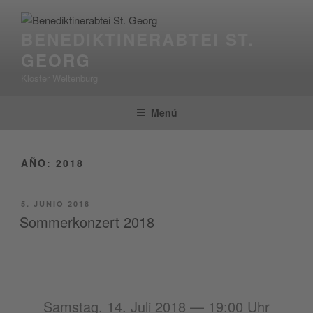
Saltar
al
BENEDIKTINERABTEI ST.
contenido
GEORG
Kloster Weltenburg
Menú
AÑO:
2018
PUBLICADO
5. JUNIO 2018
EL
Sommerkonzert 2018
Samstag, 14. Juli 2018 — 19:00 Uhr