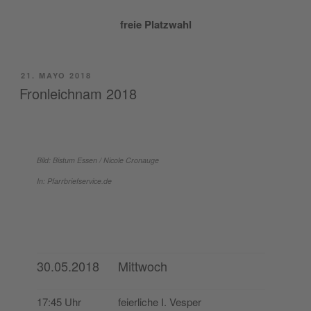
freie Platz­wahl
PUBLICADO
21. MAYO 2018
EL
Fronleichnam 2018
Bild: Bis­tum Essen / Nico­le Cronauge
In: Pfarrbriefservice.de
30.05.2018
Mittwoch
17:45 Uhr
feier­li­che I. Vesper