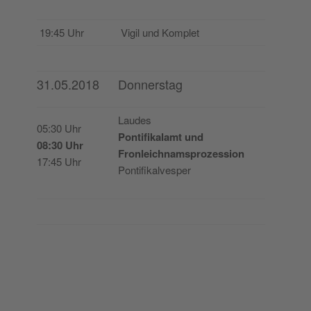
19:45 Uhr
Vigil und Komplet
31.05.2018
Donnerstag
Lau­des
05:30 Uhr
Pon­ti­fi­ka­lamt und
08:30 Uhr
Fron­leich­nams­pro­zes­sion
17:45 Uhr
Pontifikalvesper