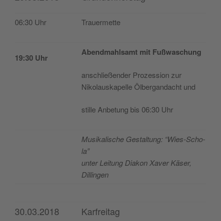
06:30 Uhr
Trauer­met­te
Abend­mahl­samt mit Fußwaschung
19:30 Uhr
ans­chließen­der Pro­zes­sion zur
Niko­laus­ka­pe­lle Ölber­gan­dacht und
sti­lle Anbe­tung bis 06:30 Uhr
Musi­ka­lis­che Ges­tal­tung: “Wies-Scho­
la”
unter Lei­tung Dia­kon Xaver Käser,
Dillingen
30.03.2018
Karfreitag