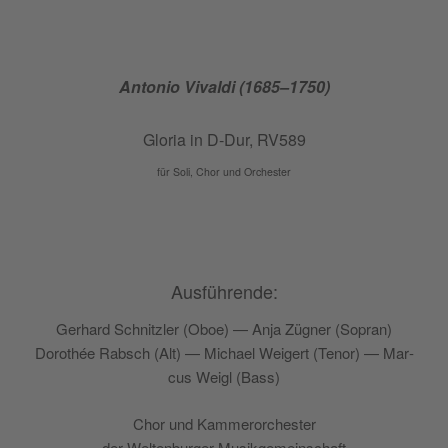
Anto­nio Vival­di (1685–1750)
Glo­ria in D‑Dur, RV589
für Soli, Chor und Orchester
Ausführende:
Gerhard Sch­nitz­ler (Oboe) — Anja Züg­ner (Sopran)
Dorothée Rabsch (Alt) — Michael Wei­gert (Tenor) — Mar­
cus Weigl (Bass)
Chor und Kammerorchester
der Wel­ten­bur­ger Musikgemeinschaft