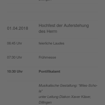
Hochfest der Auferstehung
01.04.2018
des Herrn
06:45 Uhr
feier­li­che Laudes
07:30 Uhr
Früh­mes­se
10:30 Uhr
Pon­ti­fi­ka­lamt
Musi­ka­lis­che Ges­tal­tung: “Wies-Scho­
la”
unter Lei­tung Dia­kon Xaver Käser,
Dillingen