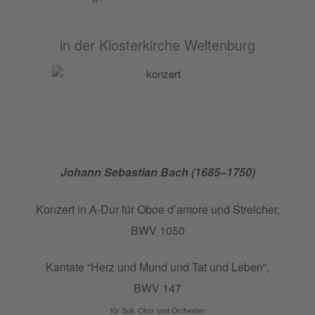
in der Klosterkirche Weltenburg
Johann Sebas­tian Bach (1685–1750)
Kon­zert in A‑Dur für Oboe d’a­mo­re und Strei­cher,
BWV 1050
Kan­ta­te “Herz und Mund und Tat und Leben”,
BWV 147
für Soli, Chor und Orchester