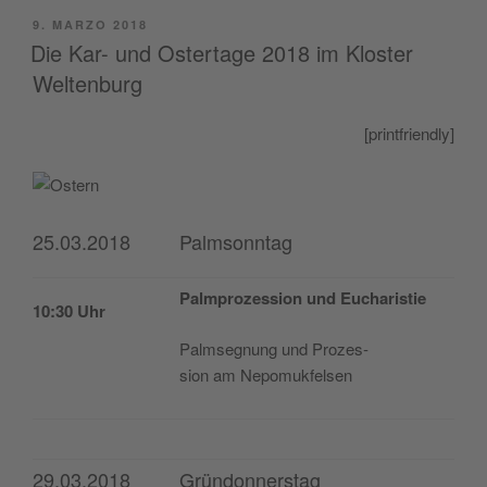
PUBLICADO
9. MARZO 2018
EL
Die Kar- und Ostertage 2018 im Kloster
Weltenburg
[print­friendly]
25.03.2018
Palmsonntag
Palm­pro­zes­sion und Eucharistie
10:30 Uhr
Palm­seg­nung und Pro­zes­
sion am Nepomukfelsen
29.03.2018
Gründonnerstag