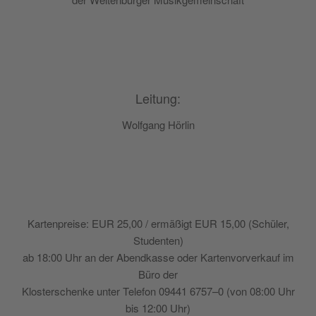
Leitung:
Wolf­gang Hörlin
Kar­ten­prei­se: EUR 25,00 / ermäßigt EUR 15,00 (Schü­ler,
Studenten)
ab 18:00 Uhr an der Abend­kas­se oder Kar­ten­vor­ver­kauf im
Büro der
Klos­ters­chen­ke unter Tele­fon 09441 6757–0 (von 08:00 Uhr
bis 12:00 Uhr)