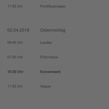
17:45 Uhr
Pon­ti­fi­kal­ves­per
02.04.2018
Ostermontag
06:45 Uhr
Lau­des
07:30 Uhr
Früh­mes­se
10:30 Uhr
Kon­ven­tamt
17:45 Uhr
Ves­per