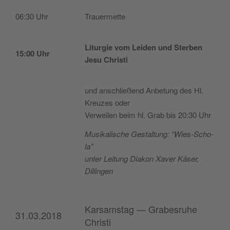
06:30 Uhr
Trauer­met­te
Litur­gie vom Lei­den und Ster­ben
15:00 Uhr
Jesu Christi
und ans­chließend Anbe­tung des Hl.
Kreu­zes oder
Ver­wei­len beim hl. Grab bis 20:30 Uhr
Musi­ka­lis­che Ges­tal­tung: “Wies-Scho­
la”
unter Lei­tung Dia­kon Xaver Käser,
Dillingen
Karsamstag — Grabesruhe
31.03.2018
Christi