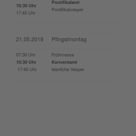
Pon­ti­fi­ka­lamt
10:30 Uhr
Pontifikalvesper
17:45 Uhr
21.05.2018
Pfingstmontag
07:30 Uhr
Früh­mes­se
10:30 Uhr
Kon­ven­tamt
17:45 Uhr
feier­li­che Vesper