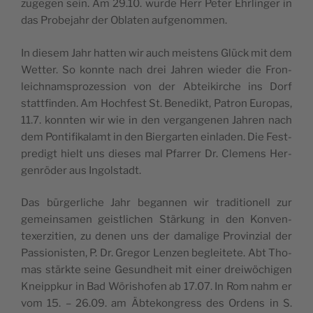
zuge­gen sein. Am 29.10. wurde Herr Peter Ehr­lin­ger in
das Pro­be­jahr der Obla­ten aufgenommen.
In die­sem Jahr hat­ten wir auch meis­tens Glück mit dem
Wet­ter. So konnte nach drei Jah­ren wie­der die Fron­
leich­nam­spro­zes­sion von der Abtei­kirche ins Dorf
statt­fin­den. Am Hoch­fest St. Bene­dikt, Patron Euro­pas,
11.7. konn­ten wir wie in den ver­gan­ge­nen Jah­ren nach
dem Pon­ti­fi­ka­lamt in den Bier­gar­ten ein­la­den. Die Fest­
pre­digt hielt uns dieses mal Pfar­rer Dr. Cle­mens Her­
genrö­der aus Ingolstadt.
Das bür­ger­liche Jahr began­nen wir tra­di­tio­nell zur
gemein­sa­men geist­li­chen Stär­kung in den Kon­ven­
texer­zi­tien, zu denen uns der dama­lige Pro­vin­zial der
Pas­sio­nis­ten, P. Dr. Gre­gor Len­zen beglei­tete. Abt Tho­
mas stärkte seine Gesund­heit mit einer dreiwö­chi­gen
Kneipp­kur in Bad Wöri­sho­fen ab 17.07. In Rom nahm er
vom 15. – 26.09. am Äbte­kon­gress des Ordens in S.