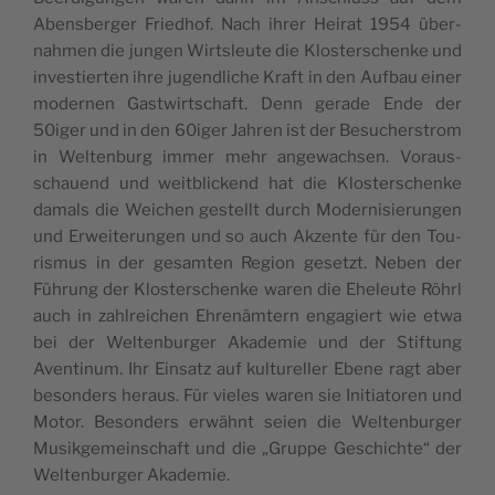
Abens­ber­ger Fried­hof. Nach ihrer Hei­rat 1954 über­
nah­men die jun­gen Wirts­leute die Klos­ter­schenke und
inves­tier­ten ihre jugend­liche Kraft in den Auf­bau einer
moder­nen Gast­wirt­schaft. Denn gerade Ende der
50iger und in den 60iger Jah­ren ist der Besu­chers­trom
in Wel­ten­burg immer mehr ange­wach­sen. Voraus­
schauend und weit­bli­ckend hat die Klos­ter­schenke
damals die Wei­chen ges­tellt durch Moder­ni­sie­run­gen
und Erwei­te­run­gen und so auch Akzente für den Tou­
ris­mus in der gesam­ten Region gesetzt. Neben der
Füh­rung der Klos­ter­schenke waren die Ehe­leute Röhrl
auch in zahl­rei­chen Ehrenäm­tern enga­giert wie etwa
bei der Wel­ten­bur­ger Aka­de­mie und der Stif­tung
Aven­ti­num. Ihr Ein­satz auf kul­tu­rel­ler Ebene ragt aber
beson­ders heraus. Für vieles waren sie Ini­tia­to­ren und
Motor. Beson­ders erwähnt seien die Wel­ten­bur­ger
Musik­ge­mein­schaft und die „Gruppe Ges­chichte“ der
Wel­ten­bur­ger Akademie.