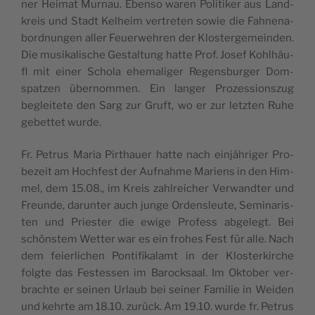
ner Hei­mat Mur­nau. Eben­so waren Poli­ti­ker aus Land­
kreis und Stadt Kel­heim ver­tre­ten sowie die Fah­ne­na­
bord­nun­gen aller Feuer­weh­ren der Klos­ter­ge­mein­den.
Die musi­ka­lische Ges­tal­tung hatte Prof. Josef Kohlhäu­
fl mit einer Scho­la ehe­ma­li­ger Regens­bur­ger Dom­
spat­zen über­nom­men. Ein lan­ger Pro­zes­sions­zug
beglei­tete den Sarg zur Gruft, wo er zur letz­ten Ruhe
gebet­tet wurde.
Fr. Petrus Maria Pir­thauer hatte nach ein­jäh­ri­ger Pro­
be­zeit am Hoch­fest der Auf­nahme Mariens in den Him­
mel, dem 15.08., im Kreis zahl­rei­cher Ver­wand­ter und
Freunde, darun­ter auch junge Ordens­leute, Semi­na­ris­
ten und Pries­ter die ewige Pro­fess abge­legt. Bei
schöns­tem Wet­ter war es ein frohes Fest für alle. Nach
dem feier­li­chen Pon­ti­fi­ka­lamt in der Klos­ter­kirche
folgte das Fes­tes­sen im Barock­saal. Im Okto­ber ver­
brachte er sei­nen Urlaub bei sei­ner Fami­lie in Wei­den
und kehrte am 18.10. zurück. Am 19.10. wurde fr. Petrus