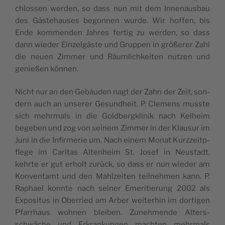
chlos­sen wer­den, so dass nun mit dem Inne­naus­bau
des Gäs­te­hauses begon­nen wurde. Wir hof­fen, bis
Ende kom­men­den Jahres fer­tig zu wer­den, so dass
dann wie­der Ein­zelgäste und Grup­pen in größe­rer Zahl
die neuen Zim­mer und Räum­li­ch­kei­ten nut­zen und
genießen können.
Nicht nur an den Gebäu­den nagt der Zahn der Zeit, son­
dern auch an unse­rer Gesund­heit. P. Cle­mens musste
sich mehr­mals in die Gold­bergk­li­nik nach Kel­heim
bege­ben und zog von sei­nem Zim­mer in der Klau­sur im
Juni in die Infir­me­rie um. Nach einem Monat Kurz­zeitp­
flege im Cari­tas Alten­heim St. Josef in Neus­tadt,
kehrte er gut erholt zurück, so dass er nun wie­der am
Kon­ven­tamt und den Mahl­zei­ten teil­neh­men kann. P.
Raphael konnte nach sei­ner Eme­ri­tie­rung 2002 als
Expo­si­tus in Ober­ried am Arber wei­te­rhin im dor­ti­gen
Pfar­rhaus woh­nen blei­ben. Zuneh­mende Alters­
schwäche und Erkran­kun­gen mach­ten mehr­mals