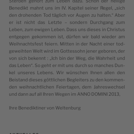
Ster­ben gehört zum Leben dazu. Schon der hei­lige
Bene­dikt mahnt uns im IV. Kapi­tel sei­ner Regel, „sich
den dro­hen­den Tod täglich vor Augen zu hal­ten.“ Aber
er ist nicht das Letzte – son­dern Durch­gang zum
Leben, zum ewi­gen Leben. Dass uns dieses in Chris­tus
ent­ge­gen gekom­men ist, dür­fen wir bald wie­der am
Weih­nachts­fest feiern. Mit­ten in der Nacht einer tod­
ge­weih­ten Welt wird im Got­tes­sohn jener gebo­ren, der
von sich bekennt : „Ich bin der Weg, die Wah­rheit und
das Leben“. So geht er mit uns durch so manches Dun­
kel unseres Lebens. Wir wün­schen Ihnen allen den
Beis­tand dieses göt­tli­chen Beglei­ters zu den kom­men­
den weih­nacht­li­chen Feier­ta­gen, dem Jah­res­wech­sel
und dann auf all Ihren Wegen im ANNO DOMINI 2013,
Ihre Bene­dik­ti­ner von Weltenburg