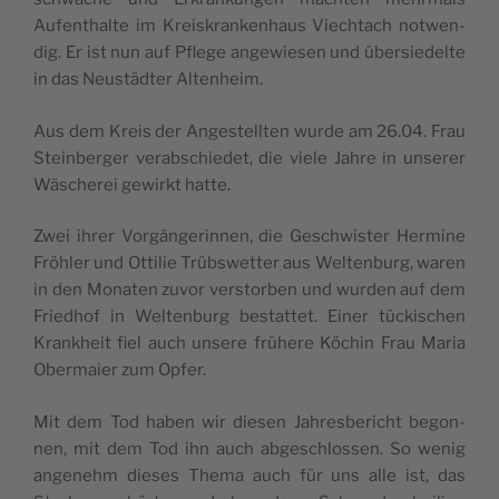
Aufen­thalte im Kreis­kran­ken­haus Viech­tach not­wen­
dig. Er ist nun auf Pflege ange­wie­sen und über­sie­delte
in das Neustäd­ter Altenheim.
Aus dem Kreis der Anges­tell­ten wurde am 26.04. Frau
Stein­ber­ger verab­schie­det, die viele Jahre in unse­rer
Wäsche­rei gewirkt hatte.
Zwei ihrer Vorgän­ge­rin­nen, die Ges­ch­wis­ter Her­mine
Fröh­ler und Otti­lie Trübs­wet­ter aus Wel­ten­burg, waren
in den Mona­ten zuvor vers­tor­ben und wur­den auf dem
Fried­hof in Wel­ten­burg bes­tat­tet. Einer tücki­schen
Kran­kheit fiel auch unsere frü­here Köchin Frau Maria
Ober­maier zum Opfer.
Mit dem Tod haben wir die­sen Jah­res­be­richt begon­
nen, mit dem Tod ihn auch abges­chlos­sen. So wenig
ange­nehm dieses The­ma auch für uns alle ist, das