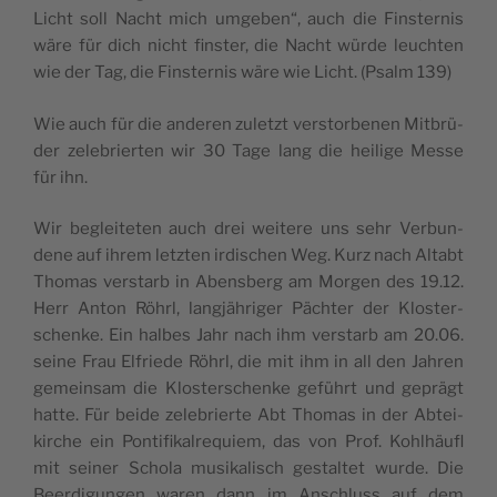
Licht soll Nacht mich umge­ben“, auch die Fins­ter­nis
wäre für dich nicht fins­ter, die Nacht würde leuch­ten
wie der Tag, die Fins­ter­nis wäre wie Licht. (Psalm 139)
Wie auch für die ande­ren zuletzt vers­tor­be­nen Mit­brü­
der zele­brier­ten wir 30 Tage lang die hei­lige Messe
für ihn.
Wir beglei­te­ten auch drei wei­tere uns sehr Ver­bun­
dene auf ihrem letz­ten irdi­schen Weg. Kurz nach Altabt
Tho­mas vers­tarb in Abens­berg am Mor­gen des 19.12.
Herr Anton Röhrl, lang­jäh­ri­ger Päch­ter der Klos­ter­
schenke. Ein halbes Jahr nach ihm vers­tarb am 20.06.
seine Frau Elfriede Röhrl, die mit ihm in all den Jah­ren
gemein­sam die Klos­ter­schenke geführt und geprägt
hatte. Für beide zele­brierte Abt Tho­mas in der Abtei­
kirche ein Pon­ti­fi­kal­re­quiem, das von Prof. Kohlhäu­fl
mit sei­ner Scho­la musi­ka­lisch ges­tal­tet wurde. Die
Beer­di­gun­gen waren dann im Anschluss auf dem