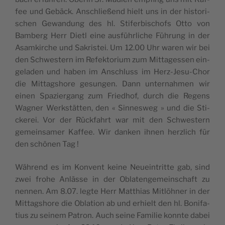
fee und Gebäck. Anschließend hielt uns in der his­to­ri­
schen Gewan­dung des hl. Sti­fer­bi­schofs Otto von
Bam­berg Herr Dietl eine ausführ­liche Füh­rung in der
Asam­kirche und Sakris­tei. Um 12.00 Uhr waren wir bei
den Schwes­tern im Refek­to­rium zum Mit­ta­ges­sen ein­
ge­la­den und haben im Anschluss im Herz-Jesu-Chor
die Mit­tag­shore gesun­gen. Dann unter­nah­men wir
einen Spa­zier­gang zum Fried­hof, durch die Regens
Wag­ner Werkstät­ten, den « Sin­nes­weg » und die Sti­
cke­rei. Vor der Rück­fahrt war mit den Schwes­tern
gemein­sa­mer Kaf­fee. Wir dan­ken ihnen herz­lich für
den schö­nen Tag !
Wäh­rend es im Konvent keine Neuein­tritte gab, sind
zwei frohe Anlässe in der Obla­ten­ge­mein­schaft zu
nen­nen. Am 8.07. legte Herr Mat­thias Mitlöh­ner in der
Mit­tag­shore die Obla­tion ab und erhielt den hl. Boni­fa­
tius zu sei­nem Patron. Auch seine Fami­lie konnte dabei