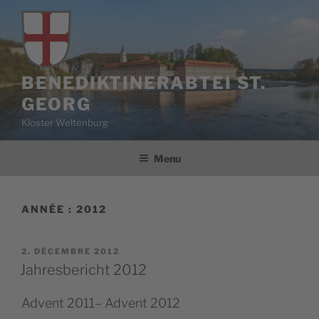
Aller
au
contenu
principal
BENEDIKTINERABTEI ST.
GEORG
Kloster Weltenburg
Menu
ANNÉE :
2012
PUBLIÉ
2. DÉCEMBRE 2012
LE
Jahresbericht 2012
Advent 2011– Advent 2012