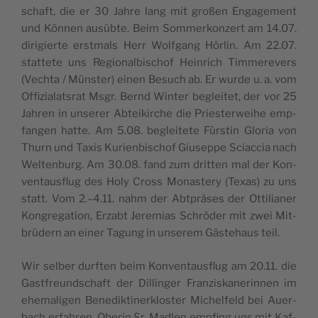
schaft, die er 30 Jahre lang mit großen Enga­ge­ment
und Kön­nen ausübte. Beim Som­mer­kon­zert am 14.07.
diri­gierte erst­mals Herr Wolf­gang Hör­lin. Am 22.07.
stat­tete uns Regio­nal­bi­schof Hein­rich Tim­me­re­vers
(Vech­ta / Müns­ter) einen Besuch ab. Er wurde u. a. vom
Offi­zia­lats­rat Msgr. Bernd Win­ter beglei­tet, der vor 25
Jah­ren in unse­rer Abtei­kirche die Pries­ter­weihe emp­
fan­gen hatte. Am 5.08. beglei­tete Fürs­tin Glo­ria von
Thurn und Taxis Kurien­bi­schof Giu­seppe Sciac­cia nach
Wel­ten­burg. Am 30.08. fand zum drit­ten mal der Kon­
ven­taus­flug des Holy Cross Monas­te­ry (Texas) zu uns
statt. Vom 2.–4.11. nahm der Abt­präses der Otti­lia­ner
Kon­gre­ga­tion, Erzabt Jere­mias Schrö­der mit zwei Mit­
brü­dern an einer Tagung in unse­rem Gäs­te­haus teil.
Wir sel­ber durf­ten beim Kon­ven­taus­flug am 20.11. die
Gast­freund­schaft der Dillin­ger Fran­zis­ka­ne­rin­nen im
ehe­ma­li­gen Bene­dik­ti­nerk­los­ter Michel­feld bei Auer­
bach erfah­ren. Obe­rin Sr. Mad­len emp­fing uns mit Kaf­