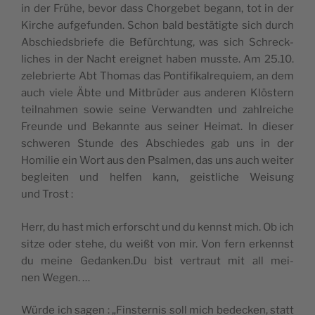
in der Frühe, bevor dass Chor­ge­bet begann, tot in der
Kirche auf­ge­fun­den. Schon bald bestä­tigte sich durch
Abschied­sbriefe die Befürch­tung, was sich Schre­ck­
liches in der Nacht erei­gnet haben musste. Am 25.10.
zele­brierte Abt Tho­mas das Pon­ti­fi­kal­re­quiem, an dem
auch viele Äbte und Mit­brü­der aus ande­ren Klös­tern
teil­nah­men sowie seine Ver­wand­ten und zahl­reiche
Freunde und Bekannte aus sei­ner Hei­mat. In die­ser
schwe­ren Stunde des Abschiedes gab uns in der
Homi­lie ein Wort aus den Psal­men, das uns auch wei­ter
beglei­ten und hel­fen kann, geist­liche Wei­sung
und Trost :
Herr, du hast mich erfor­scht und du kennst mich. Ob ich
sitze oder stehe, du weißt von mir. Von fern erkennst
du meine Gedanken.Du bist ver­traut mit all mei­
nen Wegen. …
Würde ich sagen : „Fins­ter­nis soll mich bede­cken, statt