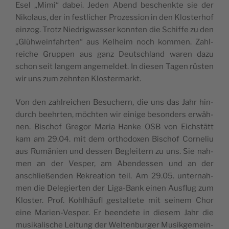
Esel „Mimi“ dabei. Jeden Abend bes­chenkte sie der
Niko­laus, der in fest­li­cher Pro­zes­sion in den Klos­te­rhof
ein­zog. Trotz Nie­drig­was­ser konn­ten die Schiffe zu den
„Glüh­wein­fahr­ten“ aus Kel­heim noch kom­men. Zahl­
reiche Grup­pen aus ganz Deut­schland waren dazu
schon seit lan­gem ange­mel­det. In die­sen Tagen rüs­ten
wir uns zum zehn­ten Klostermarkt.
Von den zahl­rei­chen Besu­chern, die uns das Jahr hin­
durch beehr­ten, möch­ten wir einige beson­ders erwäh­
nen. Bischof Gre­gor Maria Hanke OSB von Eichstätt
kam am 29.04. mit dem ortho­doxen Bischof Cor­ne­liu
aus Rumä­nien und des­sen Beglei­tern zu uns. Sie nah­
men an der Ves­per, am Aben­des­sen und an der
anschließen­den Rekrea­tion teil. Am 29.05. unter­nah­
men die Dele­gier­ten der Liga-Bank einen Aus­flug zum
Klos­ter. Prof. Kohlhäu­fl ges­tal­tete mit sei­nem Chor
eine Marien-Ves­per. Er been­dete in die­sem Jahr die
musi­ka­lische Lei­tung der Wel­ten­bur­ger Musik­ge­mein­