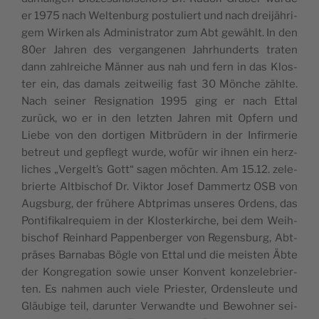
er 1975 nach Wel­ten­burg pos­tu­liert und nach drei­jäh­ri­
gem Wir­ken als Admi­nis­tra­tor zum Abt gewählt. In den
80er Jah­ren des ver­gan­ge­nen Jah­rhun­derts tra­ten
dann zahl­reiche Män­ner aus nah und fern in das Klos­
ter ein, das damals zeit­wei­lig fast 30 Mönche zählte.
Nach sei­ner Resi­gna­tion 1995 ging er nach Ettal
zurück, wo er in den letz­ten Jah­ren mit Opfern und
Liebe von den dor­ti­gen Mit­brü­dern in der Infir­me­rie
betreut und gep­flegt wurde, wofür wir ihnen ein herz­
liches „Ver­gelt’s Gott“ sagen möch­ten. Am 15.12. zele­
brierte Alt­bi­schof Dr. Vik­tor Josef Dam­mertz OSB von
Aug­sburg, der frü­here Abt­pri­mas unseres Ordens, das
Pon­ti­fi­kal­re­quiem in der Klos­ter­kirche, bei dem Weih­
bi­schof Rein­hard Pap­pen­ber­ger von Regens­burg, Abt­
präses Bar­na­bas Bögle von Ettal und die meis­ten Äbte
der Kon­gre­ga­tion sowie unser Konvent kon­ze­le­brier­
ten. Es nah­men auch viele Pries­ter, Ordens­leute und
Gläu­bige teil, darun­ter Ver­wandte und Bewoh­ner sei­