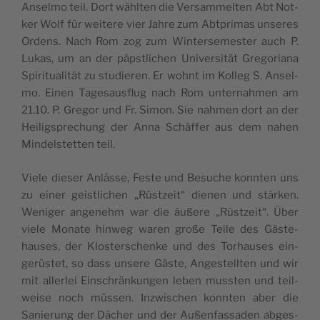
Ansel­mo teil. Dort wähl­ten die Ver­sam­mel­ten Abt Not­
ker Wolf für wei­tere vier Jahre zum Abt­pri­mas unseres
Ordens. Nach Rom zog zum Win­ter­se­mes­ter auch P.
Lukas, um an der päpst­li­chen Uni­ver­sität Gre­go­ria­na
Spi­ri­tua­lität zu stu­die­ren. Er wohnt im Kol­leg S. Ansel­
mo. Einen Tage­saus­flug nach Rom unter­nah­men am
21.10. P. Gre­gor und Fr. Simon. Sie nah­men dort an der
Hei­lig­spre­chung der Anna Schäf­fer aus dem nahen
Min­del­stet­ten teil.
Viele die­ser Anlässe, Feste und Besuche konn­ten uns
zu einer geist­li­chen „Rüst­zeit“ dienen und stär­ken.
Weni­ger ange­nehm war die äußere „Rüst­zeit“. Über
viele Monate hin­weg waren große Teile des Gäs­te­
hauses, der Klos­ter­schenke und des Torhauses ein­
gerüs­tet, so dass unsere Gäste, Anges­tell­ten und wir
mit aller­lei Ein­schrän­kun­gen leben muss­ten und teil­
weise noch müs­sen. Inz­wi­schen konn­ten aber die
Sanie­rung der Dächer und der Außen­fas­sa­den abges­