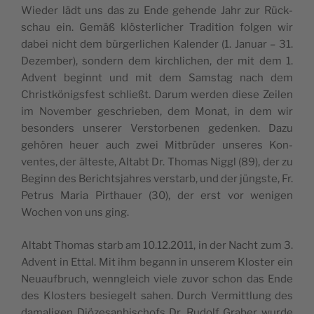
Wie­der lädt uns das zu Ende gehende Jahr zur Rück­
schau ein. Gemäß klös­ter­li­cher Tra­di­tion fol­gen wir
dabei nicht dem bür­ger­li­chen Kalen­der (1. Januar – 31.
Dezem­ber), son­dern dem kir­chli­chen, der mit dem 1.
Advent beginnt und mit dem Sam­stag nach dem
Christkö­nig­sfest schließt. Darum wer­den diese Zei­len
im Novem­ber ges­chrie­ben, dem Monat, in dem wir
beson­ders unse­rer Vers­tor­be­nen geden­ken. Dazu
gehö­ren heuer auch zwei Mit­brü­der unseres Kon­
ventes, der älteste, Altabt Dr. Tho­mas Nig­gl (89), der zu
Beginn des Berichts­jahres vers­tarb, und der jüng­ste, Fr.
Petrus Maria Pir­thauer (30), der erst vor weni­gen
Wochen von uns ging.
Altabt Tho­mas starb am 10.12.2011, in der Nacht zum 3.
Advent in Ettal. Mit ihm begann in unse­rem Klos­ter ein
Neuauf­bruch, wenn­gleich viele zuvor schon das Ende
des Klos­ters besie­gelt sahen. Durch Ver­mit­tlung des
dama­li­gen Diö­ze­san­bi­schofs Dr. Rudolf Gra­ber wurde