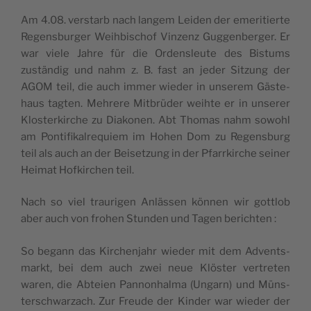
Am 4.08. vers­tarb nach lan­gem Lei­den der eme­ri­tierte
Regens­bur­ger Weih­bi­schof Vin­zenz Gug­gen­ber­ger. Er
war viele Jahre für die Ordens­leute des Bis­tums
zustän­dig und nahm z. B. fast an jeder Sit­zung der
AGOM teil, die auch immer wie­der in unse­rem Gäs­te­
haus tag­ten. Meh­rere Mit­brü­der weihte er in unse­rer
Klos­ter­kirche zu Dia­ko­nen. Abt Tho­mas nahm sowohl
am Pon­ti­fi­kal­re­quiem im Hohen Dom zu Regens­burg
teil als auch an der Bei­set­zung in der Pfarr­kirche sei­ner
Hei­mat Hof­kir­chen teil.
Nach so viel trau­ri­gen Anläs­sen kön­nen wir got­tlob
aber auch von fro­hen Stun­den und Tagen berichten :
So begann das Kir­chen­jahr wie­der mit dem Advents­
markt, bei dem auch zwei neue Klös­ter ver­tre­ten
waren, die Abteien Pan­non­hal­ma (Ungarn) und Müns­
ter­sch­war­zach. Zur Freude der Kin­der war wie­der der