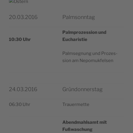
20.03.2016
Palmsonntag
Palm­pro­zes­sion und
10:30 Uhr
Eucharistie
Palm­se­gnung und Pro­zes­
sion am Nepomukfelsen
24.03.2016
Gründonnerstag
06:30 Uhr
Trauer­mette
Abend­mahl­samt mit
Fußwaschung