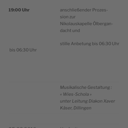
anschließen­der Pro­zes­
19:00 Uhr
sion zur
Niko­laus­ka­pelle Ölber­gan­
dacht und
stille Anbe­tung bis 06:30 Uhr
bis 06:30 Uhr
Musi­ka­lische Ges­tal­tung :
« Wies-Schola »
unter Lei­tung Dia­kon Xaver
Käser, Dillingen