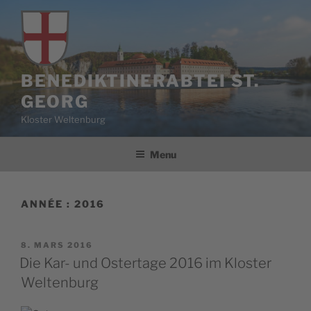
Aller
au
contenu
principal
BENEDIKTINERABTEI ST.
GEORG
Kloster Weltenburg
Menu
ANNÉE :
2016
PUBLIÉ
8. MARS 2016
LE
Die Kar- und Ostertage 2016 im Kloster
Weltenburg