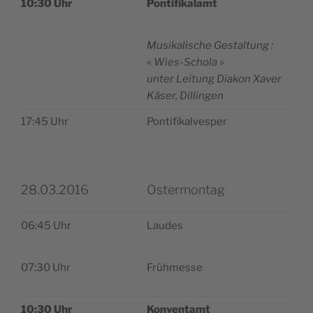
10:30 Uhr
Pon­ti­fi­ka­lamt
Musi­ka­lische Ges­tal­tung :
« Wies-Schola »
unter Lei­tung Dia­kon Xaver
Käser, Dillingen
17:45 Uhr
Pon­ti­fi­kal­ves­per
28.03.2016
Ostermontag
06:45 Uhr
Laudes
07:30 Uhr
Früh­messe
10:30 Uhr
Kon­ven­tamt