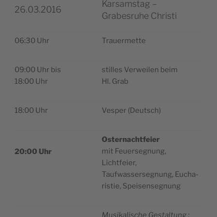
Karsamstag –
26.03.2016
Grabesruhe Christi
06:30 Uhr
Trauer­mette
09:00 Uhr bis
stilles Ver­wei­len beim
18:00 Uhr
Hl. Grab
18:00 Uhr
Ves­per (Deutsch)
Oster­nacht­feier
mit Feuer­se­gnung,
20:00 Uhr
Lichtfeier,
Tauf­was­ser­se­gnung, Eucha­
ris­tie, Speisensegnung
Musi­ka­lische Ges­tal­tung :