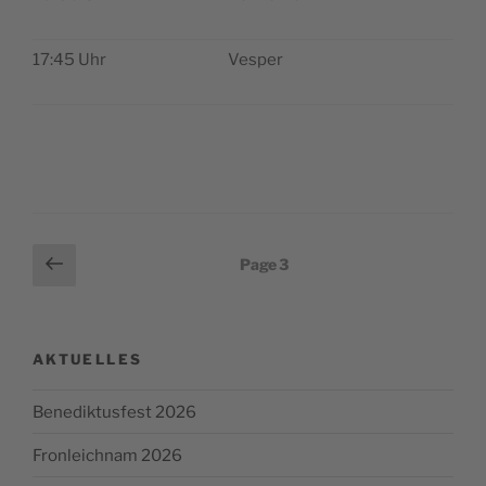
17:45 Uhr
Ves­per
Pagination
Page
Page
3
précédente
des
publications
AKTUELLES
Benediktusfest 2026
Fronleichnam 2026