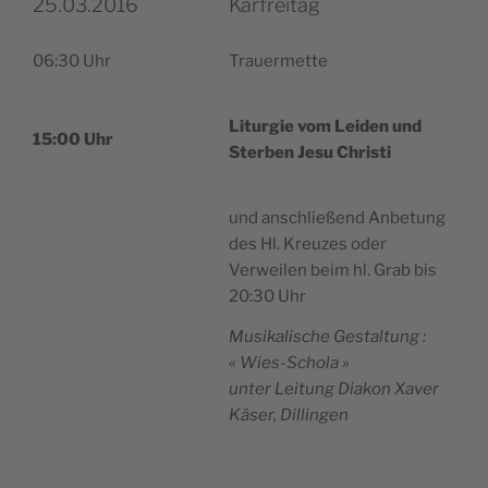
25.03.2016
Karfreitag
06:30 Uhr
Trauer­mette
Litur­gie vom Lei­den und
15:00 Uhr
Ster­ben Jesu Christi
und anschließend Anbe­tung
des Hl. Kreuzes oder
Ver­wei­len beim hl. Grab bis
20:30 Uhr
Musi­ka­lische Ges­tal­tung :
« Wies-Schola »
unter Lei­tung Dia­kon Xaver
Käser, Dillingen