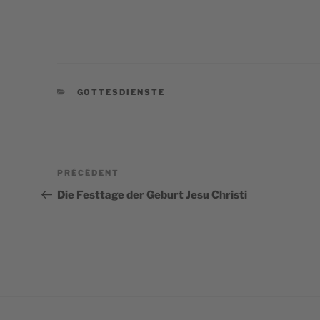
CATÉGORIES
GOTTESDIENSTE
Navigation
Article
PRÉCÉDENT
de
précédent
Die Festtage der Geburt Jesu Christi
l’article