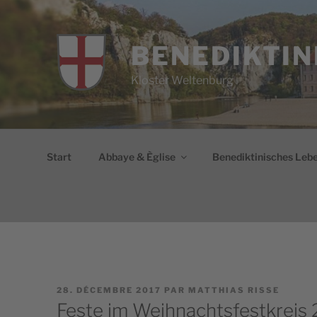
Aller
au
contenu
BENEDIKTIN
principal
Kloster Weltenburg
Start
Abbaye & Èglise
Benediktinisches Leb
PUBLIÉ
28. DÉCEMBRE 2017
PAR
MATTHIAS RISSE
LE
Feste im Weihnachtsfestkreis