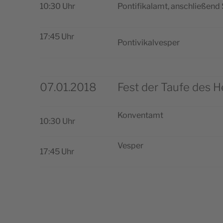
10:30 Uhr
Pon­ti­fi­ka­lamt, anschließe
17:45 Uhr
Pon­ti­vi­kal­ves­per
07.01.2018
Fest der Taufe des H
Kon­ven­tamt
10:30 Uhr
Ves­per
17:45 Uhr