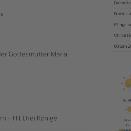
Benedikt
Fronlei
Pfingste
Christi 
Ostern 
der Gottesmutter Maria
Sa, 0
n – Hll. Drei Könige
14 / 
Son