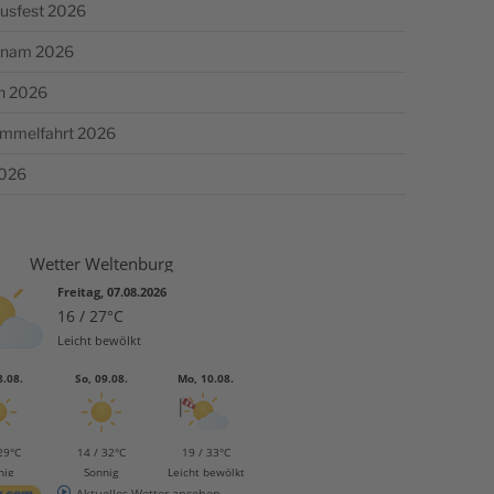
usfest 2026
chnam 2026
n 2026
Himmelfahrt 2026
2026
Wetter Weltenburg
Freitag, 07.08.2026
16 / 27°C
Leicht bewölkt
8.08.
So, 09.08.
Mo, 10.08.
29°C
14 / 32°C
19 / 33°C
nig
Sonnig
Leicht bewölkt
Aktuelles Wetter ansehen