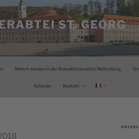
ERABTEI ST. GEORG
en
Mönch werden in der Benediktinerabtei Weltenburg
Go
Schenke
Kontakt
AKTUEL
 2018