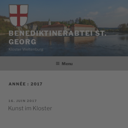
Aller
au
contenu
principal
BENEDIKTINERABTEI ST.
GEORG
Kloster Weltenburg
Menu
ANNÉE :
2017
PUBLIÉ
16. JUIN 2017
LE
Kunst im Kloster