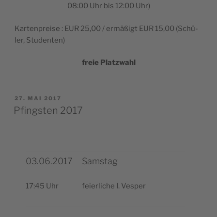
08:00 Uhr bis 12:00 Uhr)
Kar­ten­preise : EUR 25,00 / ermäßigt EUR 15,00 (Schü­
ler, Studenten)
freie Platz­wahl
PUBLIÉ
27. MAI 2017
LE
Pfingsten 2017
03.06.2017
Samstag
17:45 Uhr
feier­liche I. Vesper