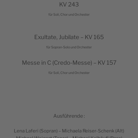
KV 243
für Soli, Chor und Orchester
Exul­tate, Jubi­late – KV 165
für Sopran-Solo und Orchester
Messe in C (Cre­do-Messe) – KV 157
für Soli, Chor und Orchester
Ausfüh­rende :
Lena Lafe­ri (Sopran) – Michae­la Rei­ser-Schenk (Alt)