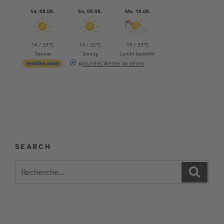
Sa, 08.08.
So, 09.08.
Mo, 10.08.
14 / 29°C
14 / 32°C
19 / 33°C
Sonnig
Sonnig
Leicht bewölkt
Aktuelles Wetter ansehen
SEARCH
Recherche
Recher
pour
: