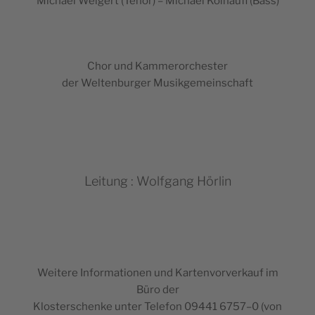
Michael Wei­gert (Tenor) – Michael Kolhäu­fl (Bass)
Chor und Kammerorchester
der Wel­ten­bur­ger Musikgemeinschaft
Leitung : Wolfgang Hörlin
Wei­tere Infor­ma­tio­nen und Kar­ten­vor­ver­kauf im
Büro der
Klos­ter­schenke unter Tele­fon 09441 6757–0 (von