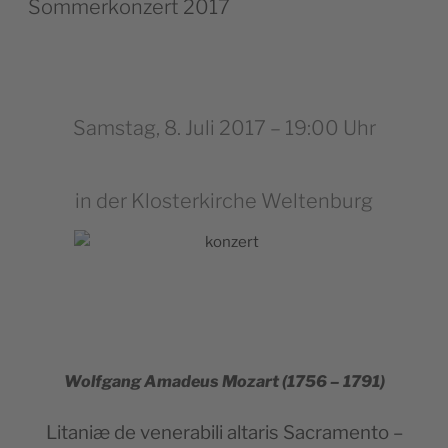
Sommerkonzert 2017
Samstag, 8. Juli 2017 – 19:00 Uhr
in der Klosterkirche Weltenburg
Wolf­gang Ama­deus Mozart (1756 – 1791)
Lita­niæ de vene­ra­bi­li alta­ris Sacra­men­to –