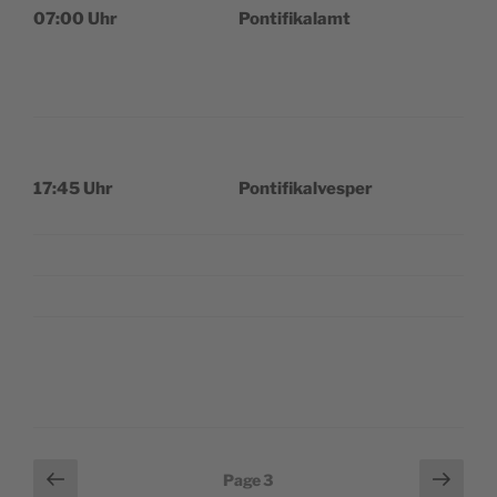
07:00 Uhr
Pon­ti­fi­ka­lamt
17:45 Uhr
Pon­ti­fi­kal­ves­per
Pagination
Page
Page
Page
3