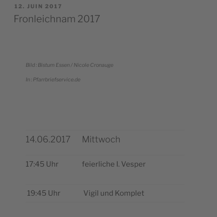
PUBLIÉ
12. JUIN 2017
LE
Fronleichnam 2017
Bild : Bis­tum Essen / Nicole Cronauge
In : Pfarrbriefservice.de
14.06.2017
Mittwoch
17:45 Uhr
feier­liche I. Vesper
19:45 Uhr
Vigil und Komplet