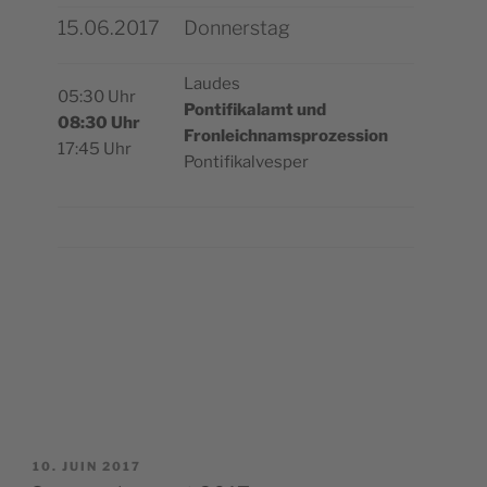
15.06.2017
Donnerstag
Laudes
05:30 Uhr
Pon­ti­fi­ka­lamt und
08:30 Uhr
Fron­leich­nam­spro­zes­sion
17:45 Uhr
Pontifikalvesper
PUBLIÉ
10. JUIN 2017
LE