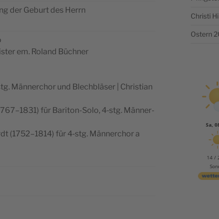
gung der Geburt des Herrn
Christi 
Ostern 
o
is­ter em. Roland Büchner
tg. Män­ner­chor und Blech­blä­ser | Chris­tian
1767–1831) für Bari­ton-Solo, 4‑stg. Män­ner­
Sa, 0
ardt (1752–1814) für 4‑stg. Män­ner­chor a
14 / 
Son