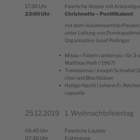
17:30 Uhr
Feier­liche Ves­per mit Ankün­di­
23:00 Uhr
Christ­mette – Pontifikalamt
mit dem Voka­len­semble Passer
unter Lei­tung von Dom­ka­pell­me
Orga­ni­sa­tion Josef Pollinger
Mis­sa « Fidem can­te­mus » für 3‑s
Mat­thias Heiß (*1967)
Tran­sea­mus | Joseph Schna­bel (
chor und Blechbläser
Hei­lige Nacht | Johann Fr. Rei­ch
cappella
25.12.2019
1. Weihnachtsfeiertag
06:45 Uhr
Feier­liche Laudes
07:30 Uhr
Frühmesse