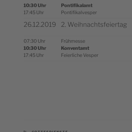
10:30 Uhr
Pon­ti­fi­ka­lamt
17:45 Uhr
Pontifikalvesper
26.12.2019
2. Weihnachtsfeiertag
07:30 Uhr
Früh­messe
10:30 Uhr
Kon­ven­tamt
17:45 Uhr
Feier­liche Vesper
CATÉGORIES
GOTTESDIENSTE