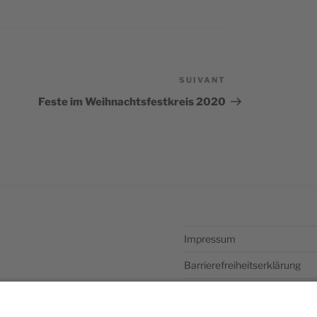
SUIVANT
Article
suivant
Feste im Weihnachtsfestkreis 2020
Impressum
Barrierefreiheitserklärung
Datenschutzerklärung