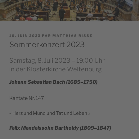
PUBLIÉ
16. JUIN 2023
PAR
MATTHIAS RISSE
LE
Sommerkonzert 2023
Samstag, 8. Juli 2023 – 19:00 Uhr
in der Klosterkirche Weltenburg
Johann Sebas­tian Bach (1685–1750)
Kan­tate Nr. 147
« Herz und Mund und Tat und Leben »
Felix Men­dels­sohn Bar­thol­dy (1809–1847)