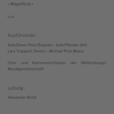
« Mag­ni­fi­cat »
u. a.
Ausführende :
Julia Ebner-Putz (Sopran) – Julia Pfän­der (Alt)
Lars Trap­pert (Tenor) – Michael Putz (Bass)
Chor und Kam­me­ror­ches­ter der Wel­ten­bur­ger
Musikgemeinschaft
Leitung :
Alexan­der Britzl