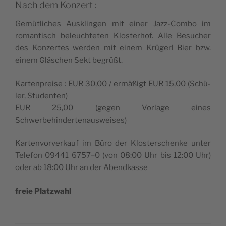
Nach dem Konzert :
Gemüt­liches Ausk­lin­gen mit einer Jazz-Com­bo im
roman­tisch beleuch­te­ten Klos­te­rhof. Alle Besu­cher
des Kon­zertes wer­den mit einem Krü­gerl Bier bzw.
einem Glä­schen Sekt begrüßt.
Kar­ten­preise : EUR 30,00 / ermäßigt EUR 15,00 (Schü­
ler, Studenten)
EUR 25,00 (gegen Vor­lage eines
Schwerbehindertenausweises)
Kar­ten­vor­ver­kauf im Büro der Klos­ter­schenke unter
Tele­fon 09441 6757–0 (von 08:00 Uhr bis 12:00 Uhr)
oder ab 18:00 Uhr an der Abendkasse
freie Platz­wahl