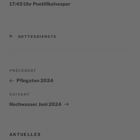
17:45 Uhr Pontifikalvesper
CATÉGORIES
GOTTESDIENSTE
Navigation
Article
PRÉCÉDENT
de
précédent
Pfingsten 2024
l’article
Article
SUIVANT
suivant
Hochwasser Juni 2024
AKTUELLES