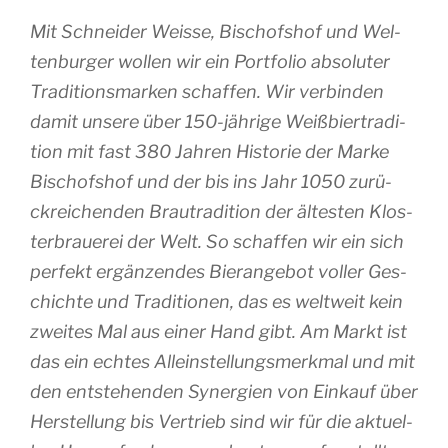
Mit Schnei­der Weisse, Bischof­shof und Wel­
ten­bur­ger wol­len wir ein Port­fo­lio abso­lu­ter
Tra­di­tions­mar­ken schaf­fen. Wir ver­bin­den
damit unsere über 150-jäh­rige Weiß­bier­tra­di­
tion mit fast 380 Jah­ren His­to­rie der Marke
Bischof­shof und der bis ins Jahr 1050 zurü­
ckrei­chen­den Brau­tra­di­tion der ältes­ten Klos­
ter­braue­rei der Welt. So schaf­fen wir ein sich
per­fekt ergän­zendes Bie­ran­ge­bot vol­ler Ges­
chichte und Tra­di­tio­nen, das es welt­weit kein
zweites Mal aus einer Hand gibt. Am Markt ist
das ein echtes Alleins­tel­lung­smerk­mal und mit
den ents­te­hen­den Syner­gien von Ein­kauf über
Hers­tel­lung bis Ver­trieb sind wir für die aktuel­