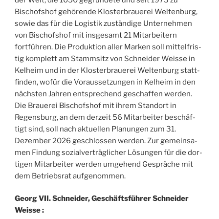
Bischof­shof gehö­rende Klos­ter­braue­rei Wel­ten­burg,
sowie das für die Logis­tik zustän­dige Unter­neh­men
von Bischof­shof mit ins­ge­samt 21 Mitar­bei­tern
fortfüh­ren. Die Pro­duk­tion aller Mar­ken soll mit­tel­fris­
tig kom­plett am Stamm­sitz von Schnei­der Weisse in
Kel­heim und in der Klos­ter­braue­rei Wel­ten­burg statt­
fin­den, wofür die Voraus­set­zun­gen in Kel­heim in den
nächs­ten Jah­ren ents­pre­chend ges­chaf­fen wer­den.
Die Braue­rei Bischof­shof mit ihrem Stan­dort in
Regens­burg, an dem der­zeit 56 Mitar­bei­ter bes­chäf­
tigt sind, soll nach aktuel­len Pla­nun­gen zum 31.
Dezem­ber 2026 ges­chlos­sen wer­den. Zur gemein­sa­
men Fin­dung sozial­ver­trä­gli­cher Lösun­gen für die dor­
ti­gen Mitar­bei­ter wer­den umge­hend Ges­präche mit
dem Betriebs­rat aufgenommen.
Georg VII. Schnei­der, Ges­chäftsfüh­rer Schnei­der
Weisse :