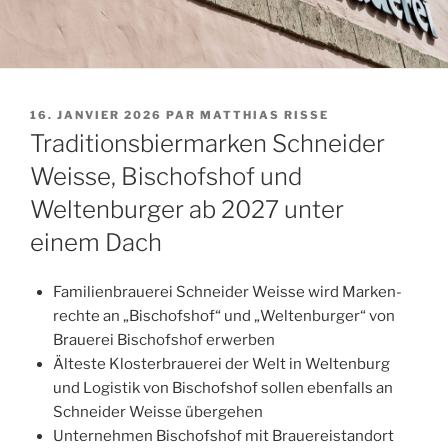
PUBLIÉ
16. JANVIER 2026
PAR
MATTHIAS RISSE
LE
Traditionsbiermarken Schneider
Weisse, Bischofshof und
Weltenburger ab 2027 unter
einem Dach
Fami­lien­braue­rei Schnei­der Weisse wird Mar­ken­
rechte an „Bischof­shof“ und „Wel­ten­bur­ger“ von
Braue­rei Bischof­shof erwerben
Älteste Klos­ter­braue­rei der Welt in Wel­ten­burg
und Logis­tik von Bischof­shof sol­len eben­falls an
Schnei­der Weisse übergehen
Unter­neh­men Bischof­shof mit Braue­reis­tan­dort