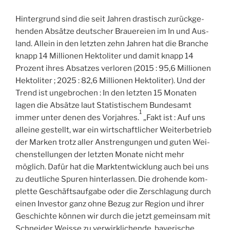
Hin­ter­grund sind die seit Jah­ren dras­tisch zurück­ge­
hen­den Absätze deut­scher Braue­reien im In und Aus­
land. Allein in den letz­ten zehn Jah­ren hat die Branche
knapp 14 Mil­lio­nen Hek­to­li­ter und damit knapp 14
Prozent ihres Absatzes ver­lo­ren (2015 : 95,6 Mil­lio­nen
Hek­to­li­ter ; 2025 : 82,6 Mil­lio­nen Hek­to­li­ter). Und der
Trend ist unge­bro­chen : In den letz­ten 15 Mona­ten
lagen die Absätze laut Sta­tis­ti­schem Bun­de­samt
1
immer unter denen des Vor­jahres.
„Fakt ist : Auf uns
alleine ges­tellt, war ein wirt­schaft­li­cher Wei­ter­be­trieb
der Mar­ken trotz aller Ans­tren­gun­gen und guten Wei­
chens­tel­lun­gen der letz­ten Monate nicht mehr
möglich. Dafür hat die Mark­tent­wi­ck­lung auch bei uns
zu deut­liche Spu­ren hin­ter­las­sen. Die dro­hende kom­
plette Ges­chäft­sauf­gabe oder die Zer­schla­gung durch
einen Inves­tor ganz ohne Bezug zur Region und ihrer
Ges­chichte kön­nen wir durch die jetzt gemein­sam mit
Schnei­der Weisse zu ver­wirk­li­chende ‚baye­rische