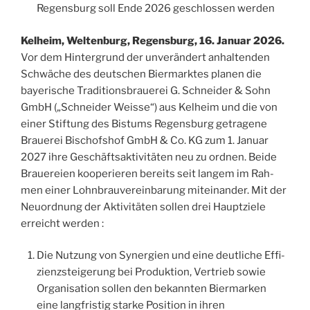
Regens­burg soll Ende 2026 ges­chlos­sen werden
Kel­heim, Wel­ten­burg, Regens­burg, 16. Januar 2026.
Vor dem Hin­ter­grund der unverän­dert anhal­ten­den
Schwäche des deut­schen Bier­marktes pla­nen die
baye­rische Tra­di­tions­braue­rei G. Schnei­der & Sohn
GmbH („Schnei­der Weisse“) aus Kel­heim und die von
einer Stif­tung des Bis­tums Regens­burg getra­gene
Braue­rei Bischof­shof GmbH & Co. KG zum 1. Januar
2027 ihre Ges­chäft­sak­ti­vitä­ten neu zu ord­nen. Beide
Braue­reien koo­pe­rie­ren bereits seit lan­gem im Rah­
men einer Lohn­brau­ve­rein­ba­rung mitei­nan­der. Mit der
Neuord­nung der Akti­vitä­ten sol­len drei Haupt­ziele
erreicht werden :
Die Nut­zung von Syner­gien und eine deut­liche Effi­
zienzs­tei­ge­rung bei Pro­duk­tion, Ver­trieb sowie
Orga­ni­sa­tion sol­len den bekann­ten Bier­mar­ken
eine lang­fris­tig starke Posi­tion in ihren