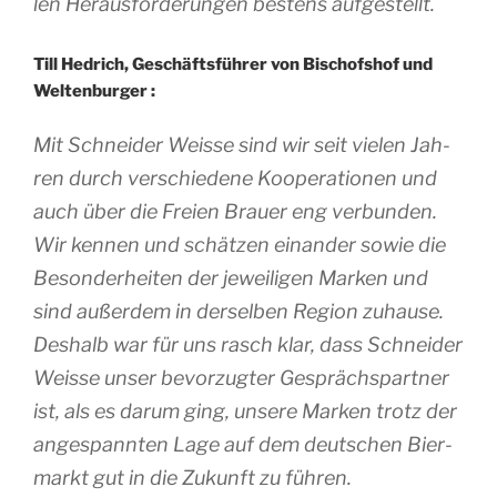
len Heraus­for­de­run­gen bes­tens aufgestellt.
Till Hedrich, Ges­chäftsfüh­rer von Bischof­shof und
Weltenburger :
Mit Schnei­der Weisse sind wir seit vie­len Jah­
ren durch ver­schie­dene Koo­pe­ra­tio­nen und
auch über die Freien Brauer eng ver­bun­den.
Wir ken­nen und schät­zen einan­der sowie die
Beson­de­rhei­ten der jewei­li­gen Mar­ken und
sind außer­dem in der­sel­ben Region zuhause.
Deshalb war für uns rasch klar, dass Schnei­der
Weisse unser bevor­zug­ter Ges­prächs­part­ner
ist, als es darum ging, unsere Mar­ken trotz der
anges­pann­ten Lage auf dem deut­schen Bier­
markt gut in die Zukunft zu führen.