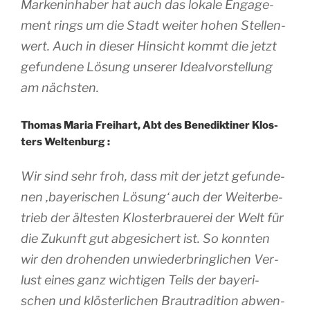
Mar­ke­nin­ha­ber hat auch das lokale Enga­ge­
ment rings um die Stadt wei­ter hohen Stel­len­
wert. Auch in die­ser Hin­sicht kommt die jetzt
gefun­dene Lösung unse­rer Ideal­vors­tel­lung
am nächsten.
Tho­mas Maria Frei­hart, Abt des Bene­dik­ti­ner Klos­
ters Weltenburg :
Wir sind sehr froh, dass mit der jetzt gefun­de­
nen ‚baye­ri­schen Lösung‘ auch der Wei­ter­be­
trieb der ältes­ten Klos­ter­braue­rei der Welt für
die Zukunft gut abge­si­chert ist. So konn­ten
wir den dro­hen­den unwie­der­brin­gli­chen Ver­
lust eines ganz wich­ti­gen Teils der baye­ri­
schen und klös­ter­li­chen Brau­tra­di­tion abwen­