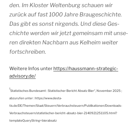
den. Im Klos­ter Wel­ten­burg schauen wir
zurück auf fast 1000 Jahre Brau­ges­chichte.
Das gibt es sonst nir­gends. Und diese Ges­
chichte wer­den wir jetzt gemein­sam mit unse­
ren direk­ten Nach­barn aus Kel­heim wei­ter
fortschreiben.
Wei­tere Infos unter
https://haussmann-strategic-
advisory.de/
1
Sta­tis­tisches Bun­de­samt : Sta­tis­ti­scher Bericht Absatz Bier“, Novem­ber 2025 ;
abzu­ru­fen unter : https://www.desta-
tis.de/DE/Themen/Staat/Steuern/Verbrauchsteuern/Publikationen/Downloads-
Verbrauchsteuern/statistischer-bericht-absatz-bier-2140921251105.html?
templateQueryString=bierabsatz