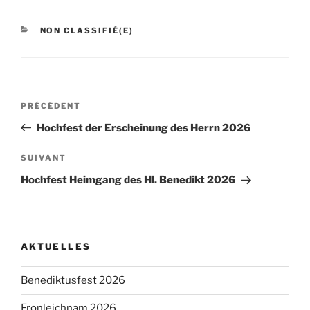
CATÉGORIES
NON CLASSIFIÉ(E)
Navigation
Article
PRÉCÉDENT
de
précédent
Hochfest der Erscheinung des Herrn 2026
l’article
Article
SUIVANT
suivant
Hochfest Heimgang des Hl. Benedikt 2026
AKTUELLES
Benediktusfest 2026
Fronleichnam 2026