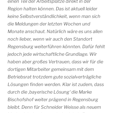
einen Teil der Arbeits­plätze direkt in der
Region hal­ten kön­nen. Das ist aktuell lei­der
keine Selbst­verständ­li­ch­keit, wenn man sich
die Mel­dun­gen der letz­ten Wochen und
Monate anschaut. Natür­lich wäre es uns allen
noch lie­ber, wenn wir auch den Stan­dort
Regens­burg wei­terfüh­ren könn­ten. Dafür fehlt
jedoch jede wirt­schaft­liche Grund­lage. Wir
haben aber großes Ver­trauen, dass wir für die
dor­ti­gen Mitar­bei­ter gemein­sam mit dem
Betriebs­rat trotz­dem gute sozial­ver­trä­gliche
Lösun­gen fin­den wer­den. Klar ist zudem, dass
durch die ‚baye­rische Lösung‘ die Marke
Bischof­shof wei­ter prä­gend in Regens­burg
bleibt. Denn für Schnei­der Weisse als neuem