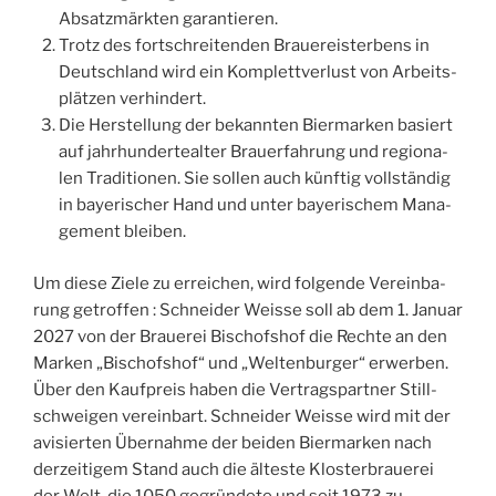
Absatzmärk­ten garantieren.
Trotz des fort­schrei­ten­den Braue­reis­ter­bens in
Deut­schland wird ein Kom­plett­ver­lust von Arbeits­
plät­zen verhindert.
Die Hers­tel­lung der bekann­ten Bier­mar­ken basiert
auf jah­rhun­der­teal­ter Brauer­fah­rung und regio­na­
len Tra­di­tio­nen. Sie sol­len auch künf­tig voll­stän­dig
in baye­ri­scher Hand und unter baye­ri­schem Mana­
ge­ment bleiben.
Um diese Ziele zu errei­chen, wird fol­gende Verein­ba­
rung getrof­fen : Schnei­der Weisse soll ab dem 1. Januar
2027 von der Braue­rei Bischof­shof die Rechte an den
Mar­ken „Bischof­shof“ und „Wel­ten­bur­ger“ erwer­ben.
Über den Kauf­preis haben die Ver­trag­spart­ner Stil­l­
sch­wei­gen verein­bart. Schnei­der Weisse wird mit der
avi­sier­ten Über­nahme der bei­den Bier­mar­ken nach
der­zei­ti­gem Stand auch die älteste Klos­ter­braue­rei
der Welt, die 1050 gegrün­dete und seit 1973 zu