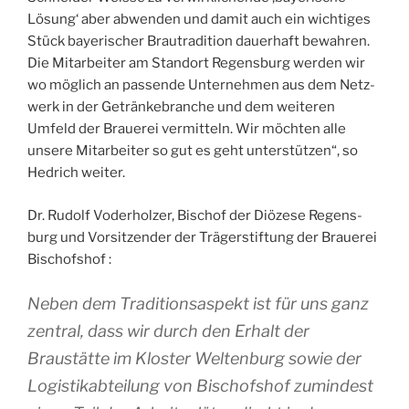
Lösung‘ aber abwen­den und damit auch ein wich­tiges
Stück baye­ri­scher Brau­tra­di­tion daue­rhaft bewah­ren.
Die Mitar­bei­ter am Stan­dort Regens­burg wer­den wir
wo möglich an pas­sende Unter­neh­men aus dem Netz­
werk in der Geträn­ke­branche und dem wei­te­ren
Umfeld der Braue­rei ver­mit­teln. Wir möch­ten alle
unsere Mitar­bei­ter so gut es geht unterstüt­zen“, so
Hedrich weiter.
Dr. Rudolf Vode­rhol­zer, Bischof der Diö­zese Regens­
burg und Vor­sit­zen­der der Trä­gers­tif­tung der Braue­rei
Bischofshof :
Neben dem Tra­di­tion­sas­pekt ist für uns ganz
zen­tral, dass wir durch den Erhalt der
Braustätte im Klos­ter Wel­ten­burg sowie der
Logis­ti­kab­tei­lung von Bischof­shof zumin­dest