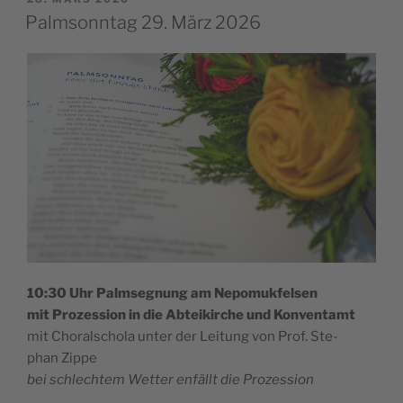
LE
Palmsonntag 29. März 2026
10:30 Uhr Palm­se­gnung am Nepomukfelsen
mit Pro­zes­sion in die Abtei­kirche und Konventamt
mit Cho­ral­scho­la unter der Lei­tung von Prof. Ste­
phan Zippe
bei schlech­tem Wet­ter enfällt die Prozession