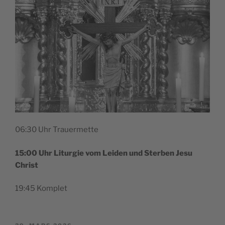
06:30 Uhr Trauermette
15:00 Uhr Litur­gie vom Lei­den und Ster­ben Jesu
Christ
19:45 Kom­plet
PUBLIÉ