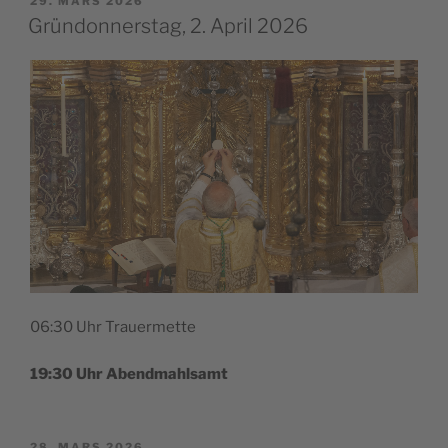
29. MARS 2026
LE
Gründonnerstag, 2. April 2026
06:30 Uhr Trauermette
19:30 Uhr Abendmahlsamt
PUBLIÉ
28. MARS 2026