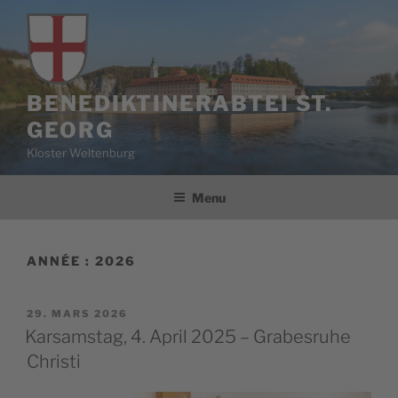
Aller
au
contenu
principal
BENEDIKTINERABTEI ST.
GEORG
Kloster Weltenburg
Menu
ANNÉE :
2026
PUBLIÉ
29. MARS 2026
LE
Karsamstag, 4. April 2025 – Grabesruhe
Christi