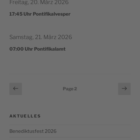
Freitag, 20. März 2026
17:45 Uhr Pontifikalvesper
Samstag, 21. März 2026
07:00 Uhr Pontifikalamt
Pagination
Page
Page
Page
2
précédente
suiv
des
publications
AKTUELLES
Benediktusfest 2026