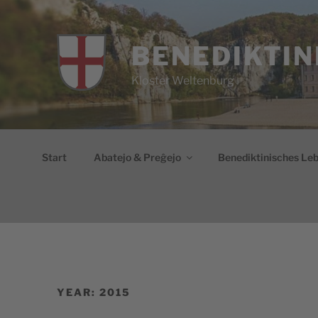
Skip
to
content
BENEDIKTIN
Kloster Weltenburg
Start
Abatejo & Preĝejo
Benediktinisches Le
YEAR:
2015