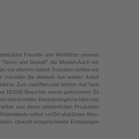
rdens,liebe Fre­un­de und Wohl­täter unse­res
ma “Terror und Gewalt” die Medien.Auch wir
­sen, vor alle­mim Gebet. Trotz­dem sollten wir
Wir möc­hten Sie des­halb nun wie­der Ante­il
Jahres. Zum zwöl­f­ten und letz­ten mal fand
 Etwa 15.000 Besuc­her waren gekom­men. Es
t sein konn­ten. Die­ur­s­prün­glic­he Idee und
ha­f­ten und deren klös­ter­lic­hen Pro­duk­ten
Ordens­le­u­te selbst vorOrt sind.Unser Klo­s­
e­ten, obwo­hl ent­s­prec­hende Ein­la­dun­gen