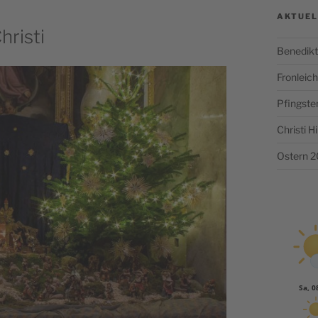
AKTUEL
hristi
Benedikt
Fronlei
Pfingste
Christi 
Ostern 
Sa, 0