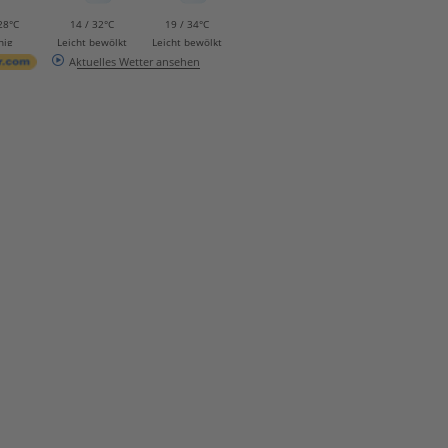
28°C
14 / 32°C
19 / 34°C
nig
Leicht bewölkt
Leicht bewölkt
Aktuelles Wetter ansehen