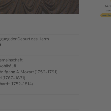
14 / 
Son
­di­gung der Geburt des Herrn
t
kgemeinschaft
 Kohlhäufl
 Wolf­gang A. Mozart (1756–1791)
el (1767–1831)
ic­hardt (1752–1814)
g