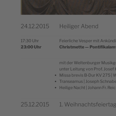
24.12.2015
Heiliger Abend
17:30 Uhr
Fei­er­lic­he Ves­per mit Ankün
23:00 Uhr
Chri­st­met­te — Pontifikalam
mit der Wel­ten­bur­ger Musi
unter Lei­tung von Prof. Josef
Mis­sa bre­vis B‑Dur KV 275 |
Transe­a­mus | Joseph Schna­b
Hei­l­ige Nac­ht | Johann Fr. Re
25.12.2015
1. Weihnachtsfeierta