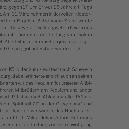
­Ge­burt­s­tag und Namen­stag bege­hen, ver­s­
rz, gegen 17 Uhr. Er war 89 Jahre alt. Tags
ng. Am 31. März nahmen in der­vol­len Klo­s­ter­
­hi­ed beim­Re­qu­i­em. Bei star­kem Sturm wur­de
ort bei­ge­setzt. Die litur­gi­sc­hen Fei­ern des
o­la mit Chor unter der Lei­tung von Dia­kon
et. Alle Teil­ne­hmer erhi­el­ten jewe­ils ein spe­
ung und Gesang gut unter­s­tütz­twur­den. — 2 -
 von Köln, der zum­Kre­uz­fest nach Sche­yern
urg, dabei erin­ner­te er sich auch an sei­nen
ri­er­ten wir das Requ­i­em für unse­ren Alt­bi­
hre­ren Mit­brüdern am Requ­i­em und ander
erwarb P. Lukas nach Able­gung aller Prüfun­
ach „Spi­ri­tu­a­li­tät“ an der“Gregoriana” und
 Juli fei­er­ten wir wie­der das Hoc­hfest St.
ka­lamt hielt Mili­tär­de­kan Alfons Hut­te­ra­us
r Bläser unter der­Le­i­tung von Herrn Wolf­gang