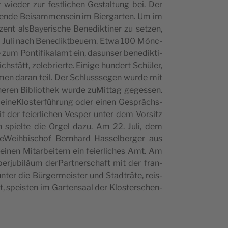
wie­der zur fes­tlic­hen Ges­tal­tung bei. Der
­ende Bei­sam­men­se­in im Bier­gar­ten. Um im
 alsBa­ye­ri­sc­he Bene­dik­ti­ner zu set­zen,
13. Juli nach Bene­dikt­be­u­ern. Etwa 100 Mönc­
 zum Pon­tifi­ka­lamt ein, dasun­ser bene­dik­ti­
­hs­tätt, zele­bri­er­te. Ein­ige hun­dert Schüler,
hmen daran teil. Der Schluss­se­gen wur­de mit
rühe­ren Bibli­ot­hek wur­de zuMit­tag geges­sen.
 eine­Klo­s­ter­führung oder einen Ges­präc­hs­
it der fei­er­lic­hen Ves­per unter dem Vor­sitz
 spi­el­te die Orgel dazu. Am 22. Juli, dem
te­We­i­hbi­sc­hof Bern­hard Has­sel­ber­ger aus
ei­nen Mitar­be­i­tern ein fei­er­lic­hes Amt. Am
er­ju­bi­läum der­Part­ner­sc­ha­ft mit der fran­
r die Bür­ger­me­i­s­ter und Stad­träte, rei­s­
e­i­s­ten im Gar­ten­sa­al der Klo­s­ter­sc­hen­