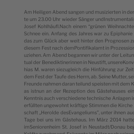
Am Hei­li­gen Abend san­gen und musi­zi­er­ten in der v
te um 23.00 Uhr wie­der Sän­ger undIn­stru­men­ta­li
Josef Kohlhäufl.Nach einem “grünen Wei­hnac­hten
Schnee ein. Anfang des Jahres war zu Epip­ha­nie a
das zum Glück aber weit hin­ter den Pro­g­no­sen z
die­sem Fest nach dem­Pon­tifi­ka­lamt in Pro­zes­si­
u­zi­e­hen. Am Abend began­nen wir unter der Lei­tung
tu­al der Bene­dik­ti­ne­rin­nen in Neu­s­ti­ft, unse­re­Kon
hi­as M. waren sie­zu­gle­ich die Hin­führung zur Zei­t
dem Fest der Tau­fe des Herrn, ab. Sei­ne Mut­ter, sei
Fre­un­de nahmen daran tei­lund spe­i­s­ten mit dem Kon
as ist­nun an der Reze­p­ti­on des Gäs­te­ha­u­ses ei
Kennt­nis auch ver­sc­hi­e­de­ne tec­hni­sc­he Anla­gen 
erfüllten unge­wo­hnt kräf­t­ige Stim­men die Kirc­
sc­ha­ft „Herol­de desE­van­ge­li­ums”, unter ihnen auch d
Tage bei uns im Gäs­te­ha­us. Im März 2014 hat­te
imSe­ni­o­ren­he­im St. Josef in Neustadt/Donau b