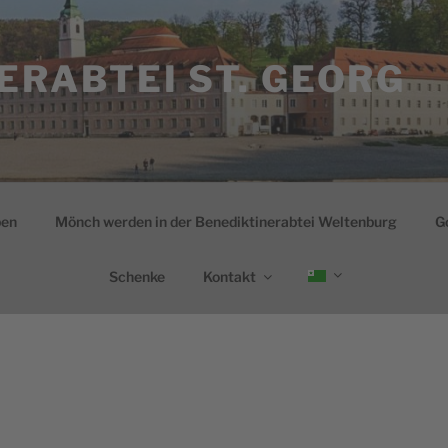
ERABTEI ST. GEORG
ben
Mönch werden in der Benediktinerabtei Weltenburg
G
Schenke
Kontakt