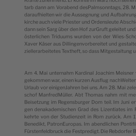
Kräf­te zune­hmend. Er konn­te im März noch sei­nen
tarb dann am Vora­bend des­Palm­sonn­tags, 28. Mä
dara­uf­hi­el­ten wir die Aus­se­g­nung und Auf­ba­hru
kirc­he auch vie­le Pri­e­s­ter und Ordens­le­u­te Absc
dann sein Sarg über den Hof zur­Gru­ft gele­i­tet und d
öster­lic­hen Tri­du­ums wur­den von der Wies-Sch
Xaver Käser aus Dil­lin­gen­vor­be­re­i­tet und ges­tal­t
zi­el­le­rar­be­i­te­tes Text­he­ft, so dass Mit­ge­s­tal­t
Am 4. Mai unter­na­hm Kar­di­nal Joac­him Meis­ner
gekom­men war, einen kur­zen Aus­flug nac­hWel­ten­b
Urla­ub vor eini­gen­Ja­hren bei uns. Am 28. Mai zele­b
sc­hof Man­fred­Mül­ler. Abt Tho­mas nahm mit me
Bei­set­zung im Regen­s­bur­ger Dom teil. Im Juni 
gen dena­ka­de­mi­sc­hen Grad des Lizen­ti­a­tes im F
kehr­te von der Stu­di­en­ze­it in Rom zurück. Am 11.
Bene­dikt, Patro­nE­u­ro­pas. Im abend­lic­hen Pon­tifi­
Für­s­ten­feld­bruck die Fest­pre­digt. Die Reb­dor­fe