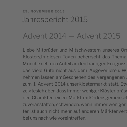
POSTED
29. NOVEMBER 2015
ON
Jahresbericht 2015
Advent 2014 — Advent 2015
Lie­be Mit­brüder und Mit­sc­hwe­s­tern unse­res O
Klosters,In die­sen Tagen behe­rr­sc­ht das The
Mönc­he nehmen Ante­il an den tra­u­ri­gen Ere­i­g­nis
das vie­le Gute nic­ht aus dem Auge­ver­li­e­ren. 
nehmen las­sen amGe­sc­he­hen des ver­gan­ge­nen 
zum 1. Advent 2014 unser­Klo­s­ter­markt statt.
zeig­te­sich aber, dass immer weni­ger Klös­ter präsen
der Cha­rak­ter, einen Markt mitOr­den­s­ge­me­in­sc­
zuve­ran­stal­ten, schwin­den, wenn immer weni­ger 
ter ist auch nic­ht mehr auf ande­ren Märk­ten­ver­tr
bei uns nach wie voreintreffen.