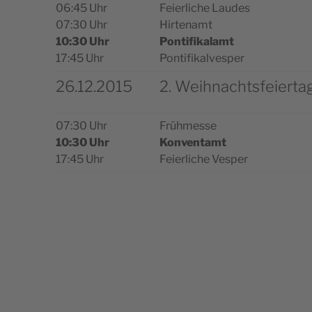
06:45 Uhr
Fei­er­lic­he Laudes
07:30 Uhr
Hirtenamt
10:30 Uhr
Pon­tifi­ka­lamt
17:45 Uhr
Pontifikalvesper
26.12.2015
2. Weihnachtsfeierta
07:30 Uhr
Frühmes­se
10:30 Uhr
Kon­ven­tamt
17:45 Uhr
Fei­er­lic­he Vesper