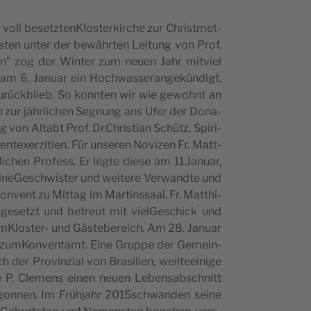
oll besetz­ten­Klo­s­ter­kirc­he zur Chri­st­met­
­s­ten unter der bewähr­ten Lei­tung von Prof.
” zog der Win­ter zum neu­en Jahr mit­vi­el
m 6. Janu­ar ein Hoc­hwas­se­ran­ge­kün­digt,
urück­bli­eb. So konn­ten wir wie gewo­hnt an
on zur jähr­lic­hen Seg­nung ans Ufer der Dona­
 von Altabt Prof. Dr.Christian Schütz, Spi­ri­
­ven­te­xer­zi­ti­en. Für unse­ren Novi­zen Fr. Matt­
lic­hen Pro­fess. Er leg­te die­se am 11.Januar,
­ne­Ge­sc­hwi­s­ter und wei­te­re Verwand­te und
­vent zu Mit­tag im Mar­tins­sa­al. Fr. Matt­hi­
n­ge­setzt und betre­ut mit viel­Ge­sc­hick und
imKlo­s­ter- und Gäs­te­be­re­ich. Am 28. Janu­ar
he zum­Kon­ven­tamt. Eine Gru­ppe der Geme­in­
er Pro­vin­zi­al von Bra­si­li­en, weil­te­e­i­n­ige
 P. Cle­mens einen neu­en Leben­sab­sc­hnitt
egon­nen. Im Frühja­hr 2015schwanden sei­ne