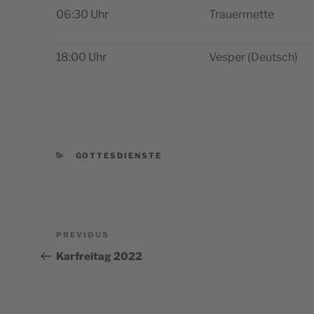
06:30 Uhr
Tra­u­er­met­te
18:00 Uhr
Ves­per (Deut­sch)
CATEGORIES
GOTTESDIENSTE
Post
Previous
PREVIOUS
navigation
Post
Karfreitag 2022