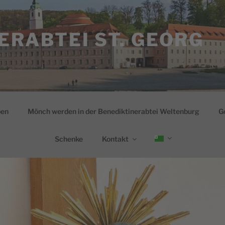
ERABTEI ST. GEORG
ben
Mönch werden in der Benediktinerabtei Weltenburg
G
Schenke
Kontakt