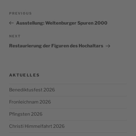
Post
Previous
PREVIOUS
navigation
Post
Ausstellung: Weltenburger Spuren 2000
Next
NEXT
Post
Restaurierung der Figuren des Hochaltars
AKTUELLES
Benediktusfest 2026
Fronleichnam 2026
Pfingsten 2026
Christi Himmelfahrt 2026