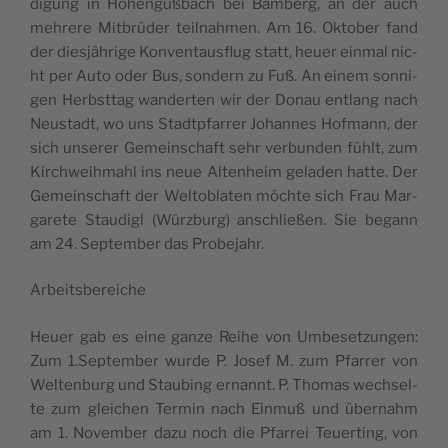
di­gung in Hohen­güßbach bei Bam­berg, an der auch
mehre­re Mit­brüder teil­na­hmen. Am 16. Okt­ober fand
der dies­jähr­ige Kon­ven­ta­u­s­flug statt, heu­er ein­mal nic­
ht per Auto oder Bus, son­dern zu Fuß. An einem son­ni­
gen Herb­st­tag wan­der­ten wir der Donau entlang nach
Neu­s­tadt, wo uns Stadt­p­fa­rrer Johan­nes Hof­mann, der
sich unse­rer Geme­in­sc­ha­ft sehr ver­bun­den fühlt, zum
Kirc­hwe­i­hma­hl ins neue Alten­he­im gela­den hat­te. Der
Geme­in­sc­ha­ft der Wel­to­bla­ten möc­hte sich Frau Mar­
ga­r­ete Sta­u­di­gl (Würz­burg) ansc­hli­e­ßen. Sie begann
am 24. Sep­tem­ber das Probejahr.
Arbe­it­s­be­re­ic­he
Heu­er gab es eine gan­ze Rei­he von Umbe­set­zun­gen:
Zum 1.September wur­de P. Josef M. zum Pfa­rrer von
Wel­ten­burg und Sta­u­bing ernannt. P. Tho­mas wec­hsel­
te zum gle­ic­hen Ter­min nach Ein­muß und über­na­hm
am 1. Novem­ber dazu noch die Pfa­rrei Teu­er­ting, von