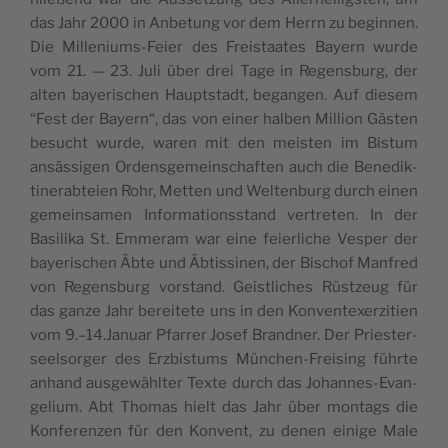
das Jahr 2000 in Anbe­tung vor dem Herrn zu begin­nen.
Die Mil­le­ni­ums-Fei­er des Fre­i­s­ta­a­tes Bayern wur­de
vom 21. — 23. Juli über drei Tage in Regen­s­burg, der
alten baye­ri­sc­hen Hau­pt­s­tadt, began­gen. Auf die­sem
“Fest der Bayern“, das von einer hal­ben Mil­li­on Gäs­ten
besuc­ht wur­de, waren mit den mei­s­ten im Bis­tum
ansäs­si­gen Orden­s­ge­me­in­sc­ha­f­ten auch die Bene­dik­
ti­ne­rab­te­i­en Rohr, Met­ten und Wel­ten­burg durch einen
geme­in­sa­men Infor­ma­ti­ons­s­tand ver­tre­ten. In der
Basi­li­ka St. Emme­ram war eine fei­er­lic­he Ves­per der
baye­ri­sc­hen Äbte und Äbtis­si­nen, der Bisc­hof Man­fred
von Regen­s­burg vor­s­tand. Gei­s­tlic­hes Rüst­ze­ug für
das gan­ze Jahr bere­i­t­ete uns in den Kon­ven­te­xer­zi­ti­en
vom 9.–14.Januar Pfa­rrer Josef Brand­ner. Der Pri­e­s­ter­
se­el­sor­ger des Erz­bi­s­tums Münc­hen-Fre­i­sing führ­te
anhand aus­ge­wähl­ter Texte durch das Johan­nes-Evan­
ge­li­um. Abt Tho­mas hielt das Jahr über mon­tags die
Kon­fe­ren­zen für den Kon­vent, zu denen ein­ige Male