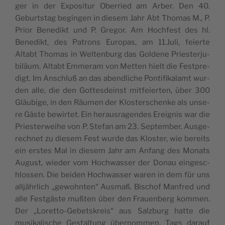
ger in der Expo­si­tur Obe­rri­ed am Arber. Den 40.
Geburt­s­tag begin­gen in die­sem Jahr Abt Tho­mas M., P.
Pri­or Bene­dikt und P. Gre­gor. Am Hoc­hfest des hl.
Bene­dikt, des Patrons Euro­pas, am 11.Juli, fei­er­te
Altabt Tho­mas in Wel­ten­burg das Gol­de­ne Pri­e­s­ter­ju­
bi­läum. Altabt Emme­ram von Met­ten hielt die Fest­pre­
digt. Im Ansc­hluß an das abend­lic­he Pon­tifi­ka­lamt wur­
den alle, die den Got­tes­de­inst mit­fe­i­er­ten, über 300
Gläu­b­ige, in den Räu­men der Klo­s­ter­sc­hen­ke als unse­
re Gäs­te bewir­tet. Ein hera­u­s­ra­gen­des Ere­i­g­nis war die
Pri­e­s­te­rwe­i­he von P. Ste­fan am 23. Sep­tem­ber. Aus­ge­
rec­hnet zu die­sem Fest wur­de das Klo­s­ter, wie bere­its
ein ers­tes Mal in die­sem Jahr am Anfang des Monats
August, wie­der vom Hoc­hwas­ser der Donau ein­ge­sc­
hlos­sen. Die bei­den Hoc­hwas­ser waren in dem für uns
alljähr­lich „gewo­hn­ten“ Aus­maß. Bisc­hof Man­fred und
alle Fest­gäs­te mußten über den Fra­u­en­berg kom­men.
Der „Loret­to-Gebet­s­kre­is“ aus Salz­burg hat­te die
musi­ka­li­sc­he Ges­tal­tung über­nom­men. Tags dara­uf