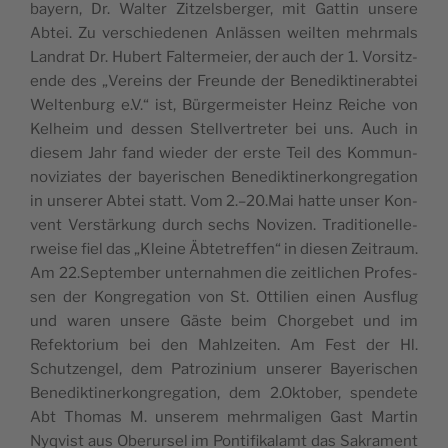
ba­yern, Dr. Wal­ter Zit­zel­sber­ger, mit Gat­tin unse­re
Abtei. Zu ver­sc­hi­e­de­nen Anläs­sen weil­ten mehr­mals
Lan­drat Dr. Hubert Fal­ter­me­i­er, der auch der 1. Vor­sit­z­
ende des „Vere­ins der Fre­un­de der Bene­dik­ti­ne­rab­tei
Wel­ten­burg e.V.“ ist, Bür­ger­me­i­s­ter Heinz Reic­he von
Kel­he­im und des­sen Stellver­tre­ter bei uns. Auch in
die­sem Jahr fand wie­der der ers­te Teil des Kom­mun­
no­vi­zi­a­tes der baye­ri­sc­hen Bene­dik­ti­ner­kon­gre­ga­ti­on
in unse­rer Abtei statt. Vom 2.–20.Mai hat­te unser Kon­
vent Ver­s­tär­kung durch sec­hs Novi­zen. Tra­di­ti­o­nel­le­
rwe­i­se fiel das „Kle­i­ne Äbte­tref­fen“ in die­sen Zei­tra­um.
Am 22.September unter­na­hmen die zei­tlic­hen Pro­fes­
sen der Kon­gre­ga­ti­on von St. Otti­li­en einen Aus­flug
und waren unse­re Gäs­te beim Chor­ge­bet und im
Refek­to­ri­um bei den Mahl­ze­i­ten. Am Fest der Hl.
Schut­zen­gel, dem Patro­zi­ni­um unse­rer Baye­ri­sc­hen
Bene­dik­ti­ner­kon­gre­ga­ti­on, dem 2.Oktober, spen­d­ete
Abt Tho­mas M. unse­rem mehr­ma­li­gen Gast Mar­tin
Nyqvist aus Obe­rur­sel im Pon­tifi­ka­lamt das Sakra­ment