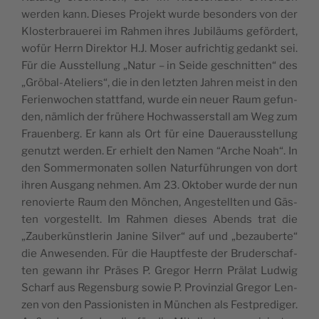
wer­den kann. Die­ses Pro­jekt wur­de beson­ders von der
Klo­s­ter­bra­u­e­rei im Rahmen ihres Jubi­läums geför­dert,
wofür Herrn Direk­tor H.J. Moser aufric­htig gedankt sei.
Für die Aus­s­tel­lung „Natur – in Seide gesc­hnit­ten“ des
„Gröbal-Ate­li­ers“, die in den letz­ten Jahren meist in den
Feri­e­nwoc­hen statt­fand, wur­de ein neu­er Raum gefun­
den, näm­lich der frühe­re Hoc­hwas­ser­s­tall am Weg zum
Fra­u­en­berg. Er kann als Ort für eine Dau­e­ra­us­s­tel­lung
genutzt wer­den. Er erhi­elt den Namen “Arc­he Noah“. In
den Som­mer­mo­na­ten sol­len Natur­führun­gen von dort
ihren Aus­gang nehmen. Am 23. Okt­ober wur­de der nun
reno­vi­er­te Raum den Mönc­hen, Ange­s­tellten und Gäs­
ten vor­ge­s­tellt. Im Rahmen die­ses Abends trat die
„Zau­ber­kün­stle­rin Jan­ine Sil­ver“ auf und „beza­u­ber­te“
die Anwe­sen­den. Für die Hau­pt­fe­s­te der Bru­der­sc­ha­f­
ten gewann ihr Präses P. Gre­gor Herrn Prälat Ludwig
Scharf aus Regen­s­burg sowie P. Pro­vin­zi­al Gre­gor Len­
zen von den Pas­si­o­ni­s­ten in Münc­hen als Fest­pre­di­ger.