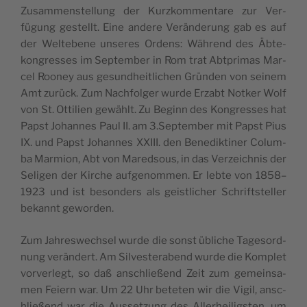
Zusam­men­stel­lung der Kurz­kom­men­t­are zur Ver­
fügung ges­tellt. Eine ande­re Verän­de­rung gab es auf
der Wel­t­ebe­ne unse­res Ordens: Während des Äbte­
kon­gres­ses im Sep­tem­ber in Rom trat Abt­pri­mas Mar­
cel Roo­ney aus gesund­he­i­tlic­hen Grün­den von sei­nem
Amt zurück. Zum Nac­hfol­ger wur­de Erzabt Not­ker Wolf
von St. Otti­li­en gewählt. Zu Beginn des Kon­gres­ses hat
Papst Johan­nes Paul II. am 3.September mit Papst Pius
IX. und Papst Johan­nes XXIII. den Bene­dik­ti­ner Colum­
ba Mar­mi­on, Abt von Mared­so­us, in das Ver­ze­ic­hnis der
Seli­gen der Kirc­he auf­ge­nom­men. Er leb­te von 1858–
1923 und ist beson­ders als gei­s­tlic­her Schri­ft­s­tel­ler
bekannt geworden.
Zum Jahre­swec­hsel wur­de die sonst üblic­he Tage­sord­
nung verän­dert. Am Sil­ve­s­te­ra­bend wur­de die Kom­plet
vor­ver­legt, so daß ansc­hli­e­ßend Zeit zum geme­in­sa­
men Fei­ern war. Um 22 Uhr bete­ten wir die Vigil, ansc­
hli­e­ßend war die Aus­set­zung des Aller­he­i­lig­s­ten, um