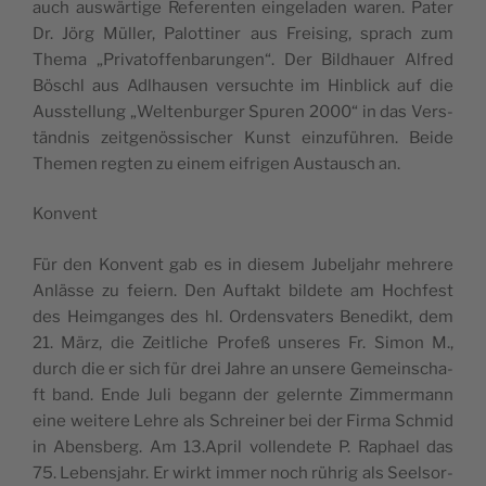
auch auswär­t­ige Refe­ren­ten ein­ge­la­den waren. Pater
Dr. Jörg Mül­ler, Palot­ti­ner aus Fre­i­sing, sprach zum
Thema „Pri­va­tof­fen­ba­run­gen“. Der Bild­ha­u­er Alfred
Bösc­hl aus Adl­ha­u­sen ver­suc­hte im Hin­blick auf die
Aus­s­tel­lung „Wel­ten­bur­ger Spu­ren 2000“ in das Ver­s­
tänd­nis zeit­ge­nös­si­sc­her Kunst ein­zu­führen. Beide
The­men reg­ten zu einem eifri­gen Aus­ta­u­sch an.
Kon­vent
Für den Kon­vent gab es in die­sem Jubel­ja­hr mehre­re
Anläs­se zu fei­ern. Den Auf­takt bil­d­ete am Hoc­hfest
des Heim­gan­ges des hl. Orden­s­va­ters Bene­dikt, dem
21. März, die Zei­tlic­he Pro­feß unse­res Fr. Simon M.,
durch die er sich für drei Jahre an unse­re Geme­in­sc­ha­
ft band. Ende Juli begann der gelern­te Zim­mer­mann
eine wei­te­re Lehre als Schre­i­ner bei der Fir­ma Schmid
in Aben­s­berg. Am 13.April vol­len­d­ete P. Rap­ha­el das
75. Lebens­ja­hr. Er wirkt immer noch rührig als Seel­sor­