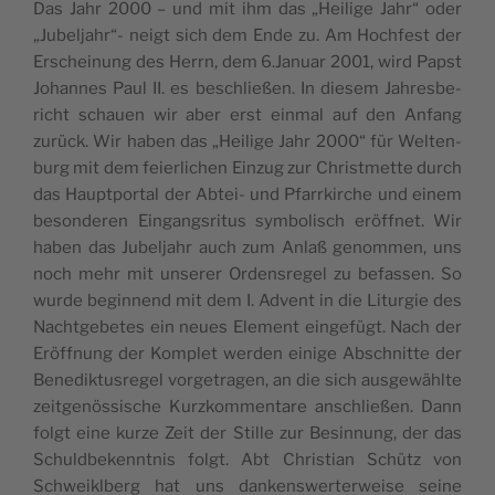
Das Jahr 2000 – und mit ihm das „Hei­l­ige Jahr“ oder
„Jubel­ja­hr“- neigt sich dem Ende zu. Am Hoc­hfest der
Ersc­he­i­nung des Herrn, dem 6.Januar 2001, wird Papst
Johan­nes Paul II. es besc­hli­e­ßen. In die­sem Jahre­s­be­
ric­ht scha­u­en wir aber erst ein­mal auf den Anfang
zurück. Wir haben das „Hei­l­ige Jahr 2000“ für Wel­ten­
burg mit dem fei­er­lic­hen Ein­zug zur Chri­st­met­te durch
das Hau­pt­por­tal der Abtei- und Pfa­rr­kirc­he und einem
beson­de­ren Ein­gang­s­ri­tus sym­bo­li­sch eröffnet. Wir
haben das Jubel­ja­hr auch zum Anlaß genom­men, uns
noch mehr mit unse­rer Orden­s­re­gel zu befas­sen. So
wur­de begin­nend mit dem I. Advent in die Litur­gie des
Nac­ht­ge­be­tes ein neu­es Ele­ment ein­ge­fügt. Nach der
Eröffnung der Kom­plet wer­den ein­ige Absc­hnit­te der
Bene­dik­tu­s­re­gel vor­ge­tra­gen, an die sich aus­ge­wähl­te
zeit­ge­nös­si­sc­he Kurz­kom­men­t­are ansc­hli­e­ßen. Dann
folgt eine kur­ze Zeit der Stil­le zur Besin­nung, der das
Schuld­be­kennt­nis folgt. Abt Chri­s­ti­an Schütz von
Schwe­i­kl­berg hat uns dan­ken­swer­te­rwe­i­se sei­ne