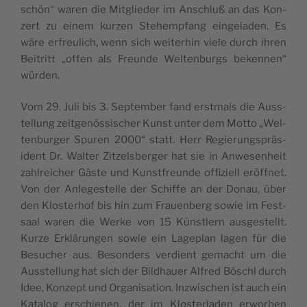
schön“ waren die Mit­gli­e­der im Ansc­hluß an das Kon­
zert zu einem kur­zen Ste­hem­p­fang ein­ge­la­den. Es
wäre erfre­u­lich, wenn sich wei­ter­hin vie­le durch ihren
Bei­tritt „offen als Fre­un­de Wel­ten­burgs beken­nen“
würden.
Vom 29. Juli bis 3. Sep­tem­ber fand erst­mals die Aus­s­
tel­lung zeit­ge­nös­si­sc­her Kunst unter dem Mot­to „Wel­
ten­bur­ger Spu­ren 2000“ statt. Herr Regi­e­rung­s­präs­
ident Dr. Wal­ter Zit­zel­sber­ger hat sie in Anwe­sen­he­it
zahl­re­ic­her Gäs­te und Kun­st­fre­un­de offi­zi­ell eröffnet.
Von der Anle­ge­s­tel­le der Schif­fe an der Donau, über
den Klo­s­ter­hof bis hin zum Fra­u­en­berg sowie im Fest­
sa­al waren die Wer­ke von 15 Kün­stlern aus­ge­s­tellt.
Kur­ze Erklärun­gen sowie ein Lage­plan lagen für die
Besuc­her aus. Beson­ders ver­di­ent gemac­ht um die
Aus­s­tel­lung hat sich der Bild­ha­u­er Alfred Bösc­hl durch
Idee, Kon­ze­pt und Orga­ni­sa­ti­on. Inzwi­sc­hen ist auch ein
Kata­log ersc­hi­e­nen, der im Klo­s­ter­la­den erwor­ben