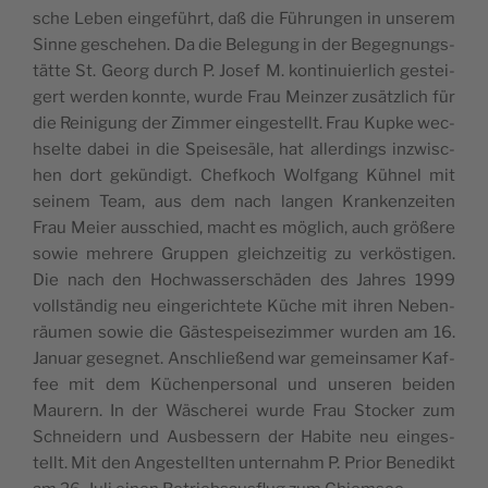
sc­he Leben ein­ge­führt, daß die Führun­gen in unse­rem
Sin­ne gesc­he­hen. Da die Bele­gung in der Bege­g­nung­s­
tät­te St. Georg durch P. Josef M. kon­ti­nu­i­er­lich ges­te­i­
gert wer­den konn­te, wur­de Frau Mein­zer zusätz­lich für
die Rei­ni­gung der Zim­mer ein­ge­s­tellt. Frau Kup­ke wec­
hsel­te dabei in die Spe­i­se­säle, hat aller­dings inzwi­sc­
hen dort gekün­digt. Chef­koch Wolf­gang Kühnel mit
sei­nem Team, aus dem nach lan­gen Kran­ken­ze­i­ten
Frau Mei­er aus­sc­hi­ed, mac­ht es möglich, auch größe­re
sowie mehre­re Gru­ppen gle­ic­hze­i­tig zu ver­kös­ti­gen.
Die nach den Hoc­hwas­ser­sc­häden des Jahres 1999
vollstän­dig neu ein­ge­ric­ht­ete Küc­he mit ihren Neben­
räu­men sowie die Gäs­te­s­pe­i­se­zim­mer wur­den am 16.
Janu­ar gese­g­net. Ansc­hli­e­ßend war geme­in­sa­mer Kaf­
fee mit dem Küc­hen­per­so­nal und unse­ren bei­den
Mau­rern. In der Wäsc­he­rei wur­de Frau Stoc­ker zum
Schne­i­dern und Aus­bes­sern der Hab­ite neu ein­ge­s­
tellt. Mit den Ange­s­tellten unter­na­hm P. Pri­or Bene­dikt