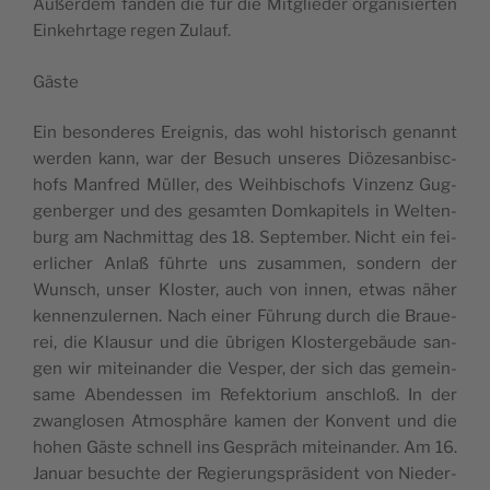
Außer­dem fan­den die für die Mit­gli­e­der orga­ni­si­er­ten
Ein­ke­hr­ta­ge regen Zulauf.
Gäs­te
Ein beson­de­res Ere­i­g­nis, das wohl his­to­ri­sch genannt
wer­den kann, war der Besuch unse­res Diöze­san­bi­sc­
hofs Man­fred Mül­ler, des Wei­hbi­sc­hofs Vin­zenz Gug­
gen­ber­ger und des gesam­ten Dom­ka­pi­tels in Wel­ten­
burg am Nac­hmit­tag des 18. Sep­tem­ber. Nic­ht ein fei­
er­lic­her Anlaß führ­te uns zusam­men, son­dern der
Wun­sch, unser Klo­s­ter, auch von innen, etwas näher
ken­nen­zu­ler­nen. Nach einer Führung durch die Bra­u­e­
rei, die Kla­u­sur und die übri­gen Klo­s­ter­ge­bäu­de san­
gen wir mite­i­nan­der die Ves­per, der sich das geme­in­
sa­me Aben­des­sen im Refek­to­ri­um ansc­hloß. In der
zwan­glo­sen Atmo­sp­häre kamen der Kon­vent und die
hohen Gäs­te schnell ins Ges­präch mite­i­nan­der. Am 16.
Janu­ar besuc­hte der Regi­e­rung­s­präs­ident von Nie­der­