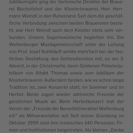
Jubi­läums­ja­hr ging der tec­hni­sc­he Direk­tor der Bra­u­e­
rei Bisc­hofs­hof und der Klo­s­ter­bra­u­e­rei, Herr Herr­
mann Weindl, in den Ruhe­s­tand. Seit dem die gesc­häf­
tlic­he Ver­bin­dung zwi­sc­hen bei­den Bra­u­e­re­i­en bes­te­
ht, war Herr Weindl auch dem Klo­s­ter stets sehr ver­
bun­den. Unse­re Segen­swün­sc­he begle­i­ten ihn. Die
Wel­ten­bur­ger Musik­ge­me­in­sc­ha­ft unter der Lei­tung
von Prof. Josef Kohl­häu­fl wirk­te mehr­fach bei der fes­
tlic­hen Ges­tal­tung des Got­tes­di­en­stes mit, so am 3.
Advent, in der Chri­st­met­te, beim Gol­de­nen Pri­e­s­ter­ju­
bi­läum von Altabt Tho­mas sowie zum Jubi­läum der
Klo­s­ter­bra­u­e­rei. Außer­dem fan­den, wie es schon lan­ge
Tra­di­ti­on ist, zwei Kon­zer­te statt, im Som­mer und im
Herbst. Beide zogen wie­der zahl­re­ic­he Fre­un­de der
gei­s­tlic­hen Musik an. Beim Herb­st­kon­zert trat der
Vere­in der „Fre­un­de der Bene­dik­ti­ne­rab­tei Wel­ten­burg
e.V.“ als Mit­ve­ran­stal­ter auf. Seit sei­ner Grün­dung im
Okt­ober 1999 sind ihm inzwi­sc­hen 140 Per­so­nen, Fir­
men und Insti­tu­ti­o­nen bei­ge­tre­ten. Als kle­i­nes „Dan­ke