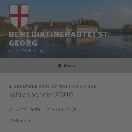
Skip
to
content
BENEDIKTINERABTEI ST.
GEORG
Kloster Weltenburg
Menu
POSTED
3. DECEMBER 2000
BY
MATTHIAS RISSE
ON
Jahresbericht 2000
Advent 1999 – Advent 2000
„Mil­le­ni­um“