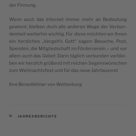
der Firmung.
Wenn auch das Inter­net immer mehr an Bede­u­tung
gewinnt, ble­i­ben doch alle ande­ren Wege der Ver­bun­
den­he­it wei­ter­hin wic­htig. Für die­se möc­hten wir Ihnen
ein herz­lic­hes „Vergelt’s Gott“ sagen: Besuc­he, Post,
Spen­den, die Mit­gli­ed­sc­ha­ft im För­der­ve­re­in – und vor
allem auch das Gebet. Darin täglich ver­bun­den ver­ble­i­
ben wir herz­lich grüßend mit reic­hen Segen­swün­sc­hen
zum Wei­hnac­ht­s­fest und für das neue Jahrtausend
Ihre Bene­dik­ti­ner von Weltenburg
CATEGORIES
JAHRESBERICHTE