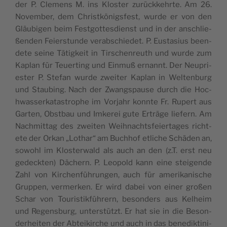
der P. Cle­mens M. ins Klo­s­ter zurüc­kke­hr­te. Am 26.
Novem­ber, dem Chri­st­könig­s­fest, wur­de er von den
Gläu­bi­gen beim Fest­got­tes­di­enst und in der ansc­hli­e­
ßen­den Fei­er­s­tun­de verab­sc­hi­e­det. P. Eus­ta­si­us been­
d­ete sei­ne Tätig­ke­it in Tir­sc­hen­re­uth und wur­de zum
Kaplan für Teu­er­ting und Ein­muß ernannt. Der Neu­pri­
e­s­ter P. Ste­fan wur­de zwe­i­ter Kaplan in Wel­ten­burg
und Sta­u­bing. Nach der Zwang­s­pa­u­se durch die Hoc­
hwas­ser­ka­ta­s­trop­he im Vor­ja­hr konn­te Fr. Rupert aus
Gar­ten, Obst­bau und Imke­rei gute Erträge lie­fern. Am
Nac­hmit­tag des zwe­i­ten Wei­hnac­ht­s­fe­i­er­ta­ges ric­ht­
ete der Orkan „Lot­har“ am Buc­hhof etlic­he Schäden an,
sowo­hl im Klo­s­te­rwald als auch an den (z.T. erst neu
gedeck­ten) Däc­hern. P. Leo­pold kann eine ste­i­g­ende
Zahl von Kirc­hen­führun­gen, auch für ame­ri­ka­ni­sc­he
Gru­ppen, ver­mer­ken. Er wird dabei von einer gro­ßen
Schar von Tou­ri­s­tik­führern, beson­ders aus Kel­he­im
und Regen­s­burg, unter­s­tützt. Er hat sie in die Beson­
der­he­i­ten der Abte­i­kirc­he und auch in das bene­dik­ti­ni­