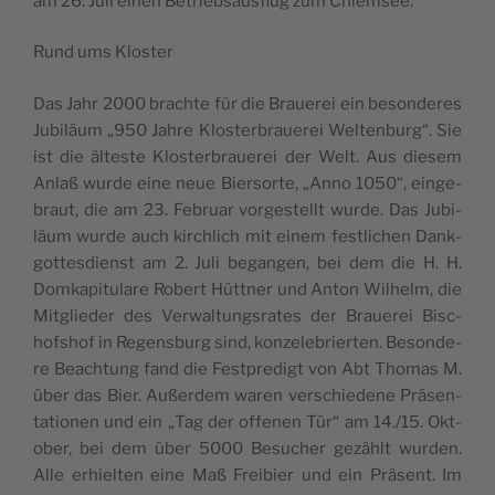
am 26. Juli einen Betri­eb­sa­u­s­flug zum Chiemsee.
Rund ums Kloster
Das Jahr 2000 brac­hte für die Bra­u­e­rei ein beson­de­res
Jubi­läum „950 Jahre Klo­s­ter­bra­u­e­rei Wel­ten­burg“. Sie
ist die älte­s­te Klo­s­ter­bra­u­e­rei der Welt. Aus die­sem
Anlaß wur­de eine neue Bier­sor­te, „Anno 1050“, ein­ge­
bra­ut, die am 23. Febru­ar vor­ge­s­tellt wur­de. Das Jubi­
läum wur­de auch kirc­hlich mit einem fes­tlic­hen Dank­
got­tes­di­enst am 2. Juli began­gen, bei dem die H. H.
Dom­ka­pi­tu­l­are Robert Hütt­ner und Anton Wil­helm, die
Mit­gli­e­der des Verwal­tung­s­ra­tes der Bra­u­e­rei Bisc­
hofs­hof in Regen­s­burg sind, kon­ze­le­bri­er­ten. Beson­de­
re Beac­htung fand die Fest­pre­digt von Abt Tho­mas M.
über das Bier. Außer­dem waren ver­sc­hi­e­de­ne Präsen­
ta­ti­o­nen und ein „Tag der offe­nen Tür“ am 14./15. Okt­
ober, bei dem über 5000 Besuc­her gezählt wur­den.
Alle erhi­el­ten eine Maß Fre­i­bi­er und ein Präsent. Im