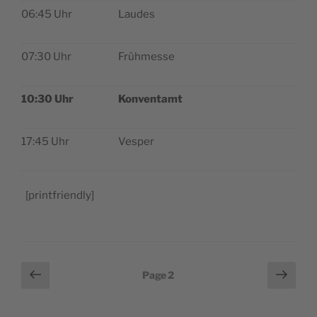
06:45 Uhr
Laudes
07:30 Uhr
Früh­messe
10:30 Uhr
Kon­ven­tamt
17:45 Uhr
Ves­per
[print­friend­ly]
Pagination
Page
Page
Page
2
précédente
suiv
des
publications