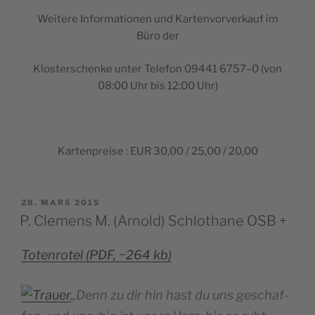
Wei­tere Infor­ma­tio­nen und Kar­ten­vor­ver­kauf im
Büro der
Klos­ter­schenke unter Tele­fon 09441 6757–0 (von
08:00 Uhr bis 12:00 Uhr)
Kar­ten­preise : EUR 30,00 / 25,00 / 20,00
PUBLIÉ
28. MARS 2015
LE
P. Clemens M. (Arnold) Schlothane OSB +
Toten­ro­tel (PDF, ~264 kb)
„Denn zu dir hin hast du uns ges­chaf­