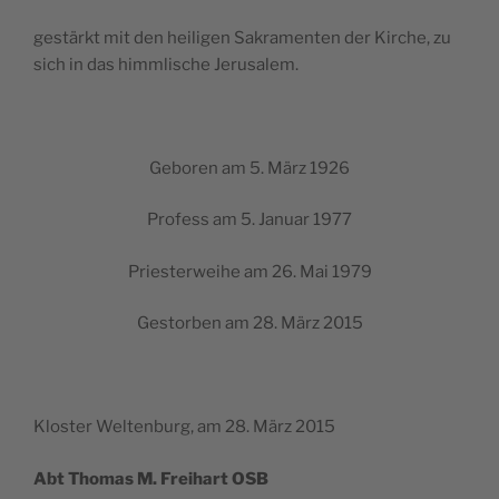
gestärkt mit den hei­li­gen Sakra­men­ten der Kirche, zu
sich in das himm­lische Jerusalem.
Gebo­ren am 5. März 1926
Pro­fess am 5. Januar 1977
Pries­ter­weihe am 26. Mai 1979
Ges­tor­ben am 28. März 2015
Klos­ter Wel­ten­burg, am 28. März 2015
Abt Tho­mas M. Frei­hart OSB