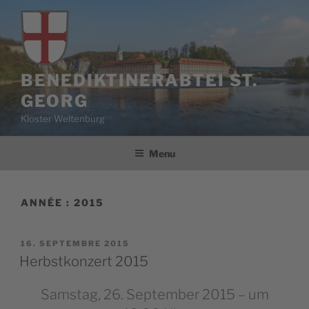
Aller
au
contenu
principal
BENEDIKTINERABTEI ST.
GEORG
Kloster Weltenburg
Menu
ANNÉE :
2015
PUBLIÉ
16. SEPTEMBRE 2015
LE
Herbstkonzert 2015
Samstag, 26. September 2015 – um