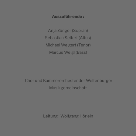
Aus­zufüh­rende :
Anja Zün­ger (Sopran)
Sebas­tian Sei­fert (Altus)
Michael Wei­gert (Tenor)
Mar­cus Wei­gl (Bass)
Chor und Kam­me­ror­ches­ter der Wel­ten­bur­ger
Musikgemeinschaft
Lei­tung : Wolf­gang Hörlein