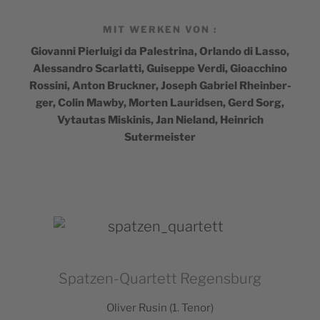
MIT WERKEN VON :
Gio­van­ni Pier­lui­gi da Pales­tri­na, Orlan­do di Las­so,
Ales­san­dro Scar­lat­ti, Gui­seppe Ver­di, Gioac­chi­no
Ros­si­ni, Anton Bru­ck­ner, Joseph Gabriel Rhein­ber­
ger, Colin Maw­by, Mor­ten Lau­rid­sen, Gerd Sorg,
Vytau­tas Mis­ki­nis, Jan Nie­land, Hein­rich
Sutermeister
Spatzen-Quartett Regensburg
Oli­ver Rusin (1. Tenor)