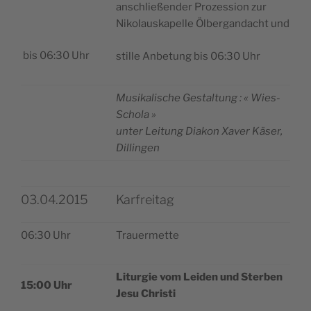
anschließen­der Pro­zes­sion zur
Niko­laus­ka­pelle Ölber­gan­dacht und
bis 06:30 Uhr
stille Anbe­tung bis 06:30 Uhr
Musi­ka­lische Ges­tal­tung : « Wies-
Schola »
unter Lei­tung Dia­kon Xaver Käser,
Dillingen
03.04.2015
Karfreitag
06:30 Uhr
Trauer­mette
Litur­gie vom Lei­den und Ster­ben
15:00 Uhr
Jesu Christi