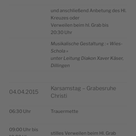
und anschließend Anbe­tung des Hl.
Kreuzes oder
Ver­wei­len beim hl. Grab bis
20:30 Uhr
Musi­ka­lische Ges­tal­tung : « Wies-
Schola »
unter Lei­tung Dia­kon Xaver Käser,
Dillingen
Karsamstag – Grabesruhe
04.04.2015
Christi
06:30 Uhr
Trauer­mette
09:00 Uhr bis
stilles Ver­wei­len beim Hl. Grab