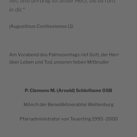
fen, und unru­hig ist unser Herz, bis es ruht
in dir.“
(Augus­ti­nus Confes­siones I,1)
Am Vora­bend des Palm­sonn­tags rief Gott, der Herr
über Leben und Tod, unse­ren lie­ben Mitbruder
P. Cle­mens M. (Arnold) Schlo­thane OSB
Mönch der Bene­dik­ti­ne­rab­tei Weltenburg
Pfar­rad­mi­nis­tra­tor von Teuer­ting 1995 ‑2000