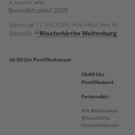
PUBLIÉ
5. JUILLET 2015
LE
Benediktusfest 2015
Samstag, 11. Juli 2015- Hochfest des Hl.
Benedikt
16:30 Uhr Pontifikalvesper
19:00 Uhr
Pontifikalamt
Fest­pre­digt :
H.H. Militär­de­kan
Alfons Hut­ter,
Fürstenfeldbruch