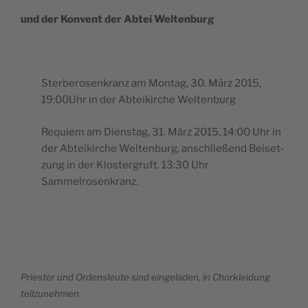
und der
Konvent der Abtei Weltenburg
Ster­be­ro­sen­kranz am Mon­tag, 30. März 2015,
19:00Uhr in der Abtei­kirche Weltenburg
Requiem am Diens­tag, 31. März 2015, 14:00 Uhr in
der Abtei­kirche Wel­ten­burg, anschließend Bei­set­
zung in der Klos­ter­gruft. 13:30 Uhr
Sammelrosenkranz.
Pries­ter und Ordens­leute sind ein­ge­la­den, in Chork­lei­dung
teilzunehmen.