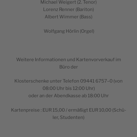
Michael Wei­gert (2. Tenor)
Lorenz Ren­ner (Bari­ton)
Albert Wim­mer (Bass)
Wolf­gang Hör­lin (Orgel)
Wei­tere Infor­ma­tio­nen und Kar­ten­vor­ver­kauf im
Büro der
Klos­ter­schenke unter Tele­fon 09441 6757–0 (von
08:00 Uhr bis 12:00 Uhr)
oder an der Abend­kasse ab 18:00 Uhr
Kar­ten­preise : EUR 15,00 / ermäßigt EUR 10,00 (Schü­
ler, Studenten)