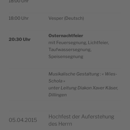
18:00 Uhr
18:00 Uhr
Ves­per (Deutsch)
Oster­nacht­feier
20:30 Uhr
mit Feuer­se­gnung, Lichtfeier,
Tauf­was­ser­se­gnung,
Speisensegnung
Musi­ka­lische Ges­tal­tung : « Wies-
Schola »
unter Lei­tung Dia­kon Xaver Käser,
Dillingen
Hochfest der Auferstehung
05.04.2015
des Herrn