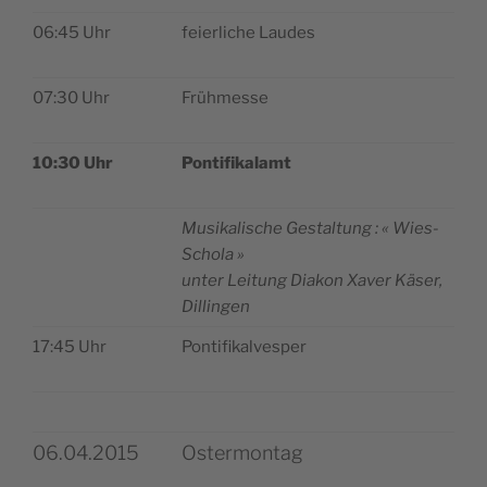
06:45 Uhr
feier­liche Laudes
07:30 Uhr
Früh­messe
10:30 Uhr
Pon­ti­fi­ka­lamt
Musi­ka­lische Ges­tal­tung : « Wies-
Schola »
unter Lei­tung Dia­kon Xaver Käser,
Dillingen
17:45 Uhr
Pon­ti­fi­kal­ves­per
06.04.2015
Ostermontag