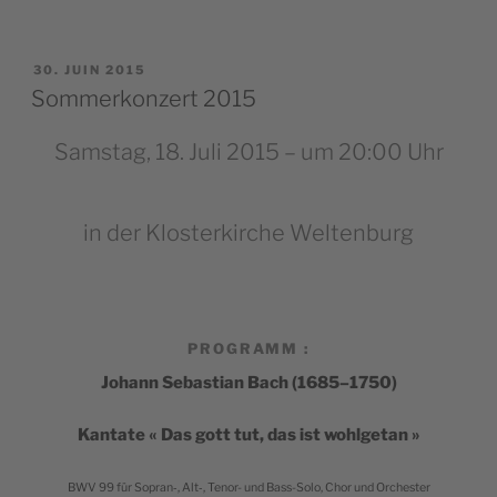
PUBLIÉ
30. JUIN 2015
LE
Sommerkonzert 2015
Samstag, 18. Juli 2015 – um 20:00 Uhr
in der Klosterkirche Weltenburg
PROGRAMM :
Johann Sebas­tian Bach (1685–1750)
Kan­tate « Das gott tut, das ist wohlgetan »
BWV 99 für Sopran‑, Alt‑, Tenor- und Bass-Solo, Chor und Orchester