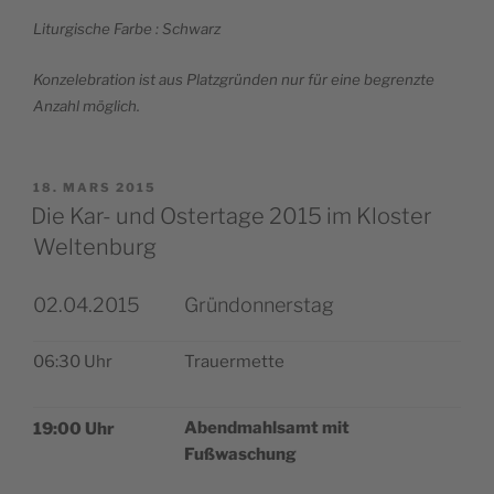
Litur­gische Farbe : Schwarz
Kon­ze­le­bra­tion ist aus Platz­grün­den nur für eine begrenzte
Anzahl möglich.
PUBLIÉ
18. MARS 2015
LE
Die Kar- und Ostertage 2015 im Kloster
Weltenburg
02.04.2015
Gründonnerstag
06:30 Uhr
Trauer­mette
Abend­mahl­samt mit
19:00 Uhr
Fußwaschung