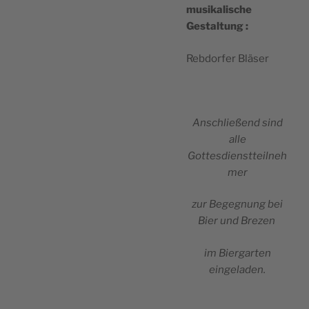
musi­ka­lische
Gestaltung :
Reb­dor­fer Bläser
Anschließend sind
alle
Gottesdienstteilneh
mer
zur Bege­gnung bei
Bier und Brezen
im Bier­gar­ten
eingeladen.