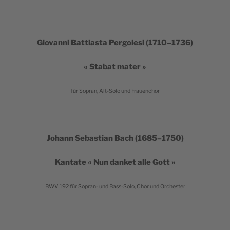
Gio­van­ni Bat­tias­ta Per­go­le­si (1710–1736)
« Sta­bat mater »
für Sopran, Alt-Solo und Frauenchor
Johann Sebas­tian Bach (1685–1750)
Kan­tate « Nun dan­ket alle Gott »
BWV 192 für Sopran- und Bass-Solo, Chor und Orchester