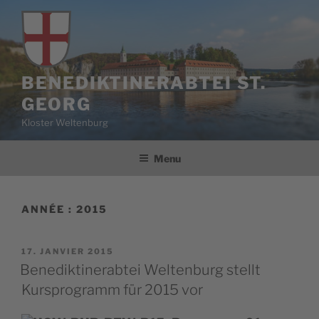
Aller
au
contenu
principal
BENEDIKTINERABTEI ST.
GEORG
Kloster Weltenburg
Menu
ANNÉE :
2015
PUBLIÉ
17. JANVIER 2015
LE
Benediktinerabtei Weltenburg stellt
Kursprogramm für 2015 vor