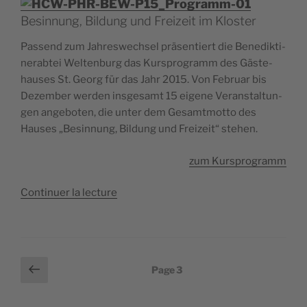
Besinnung, Bildung und Freizeit im Kloster
Pas­send zum Jah­res­wech­sel prä­sen­tiert die Bene­dik­ti­
ne­rab­tei Wel­ten­burg das Kurs­pro­gramm des Gäs­te­
hauses St. Georg für das Jahr 2015. Von Februar bis
Dezem­ber wer­den ins­ge­samt 15 eigene Verans­tal­tun­
gen ange­bo­ten, die unter dem Gesamt­mot­to des
Hauses „Besin­nung, Bil­dung und Frei­zeit“ stehen.
zum Kurs­pro­gramm
de
Conti­nuer la lec­ture
« Bene­
dik­
ti­
ne­
Pagination
Page
Page
3
rab­
précédente
des
tei
publications