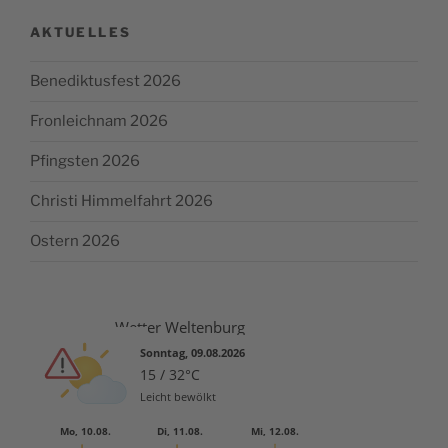
Wel­
ten­
AKTUELLES
burg
stellt
Benediktusfest 2026
Kurs­
pro­
Fronleichnam 2026
gramm
Pfingsten 2026
für
2015 vor »
Christi Himmelfahrt 2026
Ostern 2026
Wetter Weltenburg
Sonntag, 09.08.2026
15 / 32°C
Leicht bewölkt
Mo, 10.08.
Di, 11.08.
Mi, 12.08.