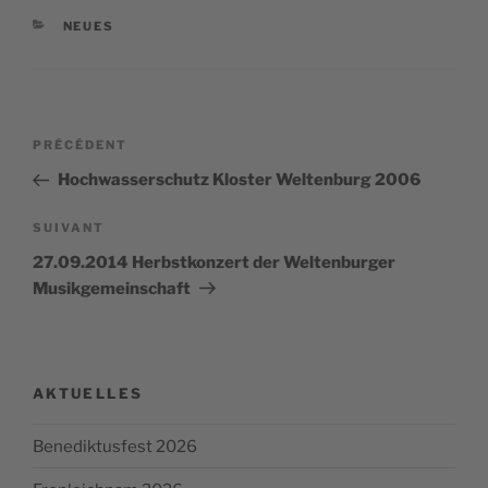
CATÉGORIES
NEUES
Navigation
Article
PRÉCÉDENT
de
précédent
Hochwasserschutz Kloster Weltenburg 2006
l’article
Article
SUIVANT
suivant
27.09.2014 Herbstkonzert der Weltenburger
Musikgemeinschaft
AKTUELLES
Benediktusfest 2026