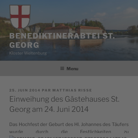
Aller
au
contenu
principal
BENEDIKTINERABTEI ST.
GEORG
Kloster Weltenburg
Menu
PUBLIÉ
25. JUIN 2014
PAR
MATTHIAS RISSE
LE
Einweihung des Gästehauses St.
Georg am 24. Juni 2014
Das Hoch­fest der Geburt des Hl. Johannes des Täu­fers
wurde durch die Fest­li­ch­kei­ten zu