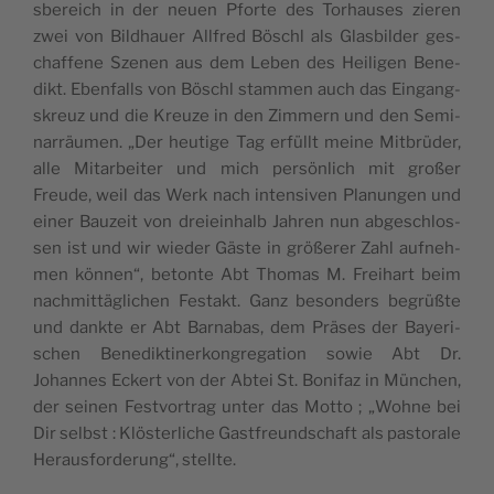
sbe­reich in der neuen Pforte des Torhauses zie­ren
zwei von Bild­hauer All­fred Böschl als Glas­bil­der ges­
chaf­fene Sze­nen aus dem Leben des Hei­li­gen Bene­
dikt. Eben­falls von Böschl stam­men auch das Ein­gang­
skreuz und die Kreuze in den Zim­mern und den Semi­
narräu­men. „Der heu­tige Tag erfüllt meine Mit­brü­der,
alle Mitar­bei­ter und mich persön­lich mit großer
Freude, weil das Werk nach inten­si­ven Pla­nun­gen und
einer Bau­zeit von dreiein­halb Jah­ren nun abges­chlos­
sen ist und wir wie­der Gäste in größe­rer Zahl auf­neh­
men kön­nen“, betonte Abt Tho­mas M. Frei­hart beim
nach­mittä­gli­chen Fes­takt. Ganz beson­ders begrüßte
und dankte er Abt Bar­na­bas, dem Präses der Baye­ri­
schen Bene­dik­ti­ner­kon­gre­ga­tion sowie Abt Dr.
Johannes Eckert von der Abtei St. Boni­faz in Mün­chen,
der sei­nen Fest­vor­trag unter das Mot­to ; „Wohne bei
Dir selbst : Klös­ter­liche Gast­freund­schaft als pas­to­rale
Heraus­for­de­rung“, stellte.