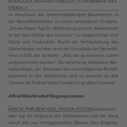
m Abschluss der dreiein­halb­jäh­ri­gen Bauar­bei­ten in
der Bene­dik­ti­ne­rab­tei zu einem beson­de­ren Erei­gnis.
„Ein wich­ti­ger Tag für Wel­ten­burg und ein Mei­len­stein
in der Ges­chichte des Klos­ters“, so begeis­ter­ten sich
Gäste und Fes­tred­ner. Durch die Fer­tig­stel­lung des
Gäs­te­hauses sei aber auch ein Grund­satz der Bene­dik­
ti­ner erfüllt, der da heißt : „Alle, die da kom­men, sol­len
auf­ge­nom­men wer­den“. So betonte es Abt­präses Bar­
na­bas Bögle, der Zele­brant des vor­mittä­gli­chen Pon­ti­fi­
ka­lamtes in der Abtei­kirche und so betonte es Abt
Tho­mas M. Frei­hart beim Fes­takt im großem Festsaal.
Alfred Böschl schuf Eingangsszenen
Daz­wi­schen
aber lag die Segnung des Gäs­te­hauses und der Gang
durch alle nun fer­tig­ges­tell­ten Räume. Den Ein­gang­