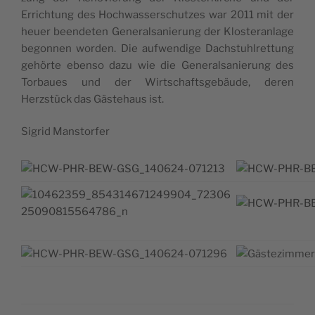
Errich­tung des Hoch­was­ser­schutzes war 2011 mit der
heuer been­de­ten Gene­ral­sa­nie­rung der Klos­te­ran­lage
begon­nen wor­den. Die auf­wen­dige Dachs­tuhl­ret­tung
gehörte eben­so dazu wie die Gene­ral­sa­nie­rung des
Tor­baues und der Wirt­schafts­gebäude, deren
Herzstück das Gäs­te­haus ist.
Sigrid Mans­tor­fer