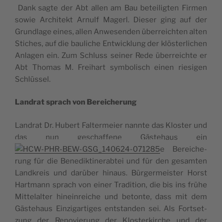
Dank sagte der Abt allen am Bau betei­lig­ten Fir­men
sowie Archi­tekt Arnulf Magerl. Die­ser ging auf der
Grund­lage eines, allen Anwe­sen­den über­reich­ten alten
Stiches, auf die bau­liche Ent­wi­ck­lung der klös­ter­li­chen
Anla­gen ein. Zum Schluss sei­ner Rede über­reichte er
Abt Tho­mas M. Frei­hart sym­bo­lisch einen rie­si­gen
Schlüssel.
Lan­drat sprach von Bereicherung
Lan­drat Dr. Hubert Fal­ter­meier nannte das Klos­ter und
das nun ges­chaf­fene Gäs­te­haus ein
e Berei­che­
rung für die Bene­dik­ti­ne­rab­tei und für den gesam­ten
Land­kreis und darü­ber hinaus. Bür­ger­meis­ter Horst
Hart­mann sprach von einer Tra­di­tion, die bis ins frühe
Mit­te­lal­ter hinein­reiche und betonte, dass mit dem
Gäs­te­haus Ein­zi­gar­tiges ents­tan­den sei. Als Fort­set­
zung der Reno­vie­rung der Klos­ter­kirche und der