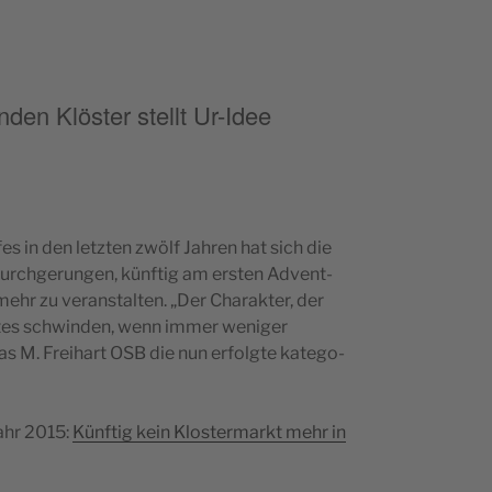
den Klöster stellt Ur-Idee
­fes in den letz­ten zwölf Jahren hat sich die
 durc­hge­run­gen, kün­f­tig am ers­ten Advent-
mehr zu veran­stal­ten. „Der Cha­rak­ter, der
rk­tes schwin­den, wenn immer weni­ger
mas M. Fre­i­hart OSB die nun erfolg­te kate­go­
Jahr 2015:
Kün­f­tig kein Klo­s­ter­markt mehr in