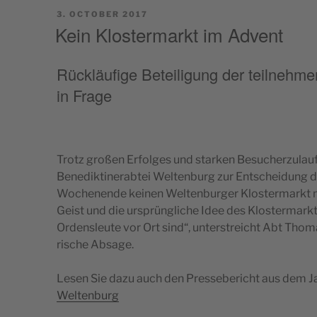
tel­
POSTED
3. OCTOBER 2017
lung 2008”
ON
Kein Klostermarkt im Advent
Rückläufige Beteiligung der teilnehmen
in Frage
Trotz gro­ßen Erfol­ges und star­ken Besuc­her­zu­la­u
Bene­dik­ti­ne­rab­tei Wel­ten­burg zur Ent­sc­he­i­dung
Woc­he­n­ende kei­nen Wel­ten­bur­ger Klo­s­ter­markt 
Geist und die urs­prün­glic­he Idee des Klo­s­ter­ma
Ordens­le­u­te vor Ort sind“, unter­s­tre­ic­ht Abt Tho­
ri­sc­he Absage.
Lesen Sie dazu auch den Pres­se­be­ric­ht aus dem 
Weltenburg