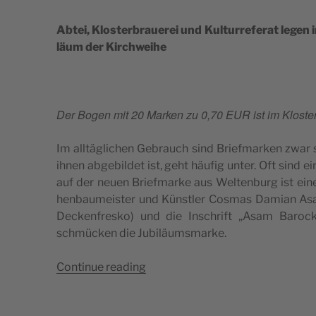
Abtei, Klo­s­ter­bra­u­e­rei und Kul­tu­rre­fe­rat legen
läum der Kirchweihe
Der Bogen mit 20 Mar­ken zu 0,70 EUR ist im Klo­s­ter­
Im alltäglic­hen Gebra­uch sind Bri­ef­mar­ken zwar
ihnen abge­bil­det ist, geht häu­fig unter. Oft sind ei
auf der neu­en Bri­ef­mar­ke aus Wel­ten­burg ist ein
hen­ba­u­me­i­s­ter und Kün­stler Cos­mas Dami­an A
Dec­ken­fre­s­ko) und die Insc­hri­ft „Asam Baro
schmüc­ken die Jubiläumsmarke.
“300
Con­ti­nue rea­ding
Jahre
Wel­