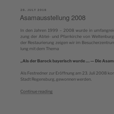
ten­
burg
POSTED
28. JULY 2018
auf
ON
Asamausstellung 2008
0,2
Quadratzentimeter”
In den Jahren 1999 – 2008 wur­de in umfan­gre­i
zung der Abtei- und Pfa­rr­kirc­he von Wel­ten­burg
der Res­ta­u­ri­e­rung zei­gen wir im Besuc­her­zen­trum 
lung mit dem Thema
„Als der Barock baye­ri­sch wur­de … — Die Asams
Als Festred­ner zur Eröffnung am 23. Juli 2008 konn­
Stadt Regen­s­burg, gewon­nen werden.
“Asa­
Con­ti­nue rea­ding
ma­
us­
s­