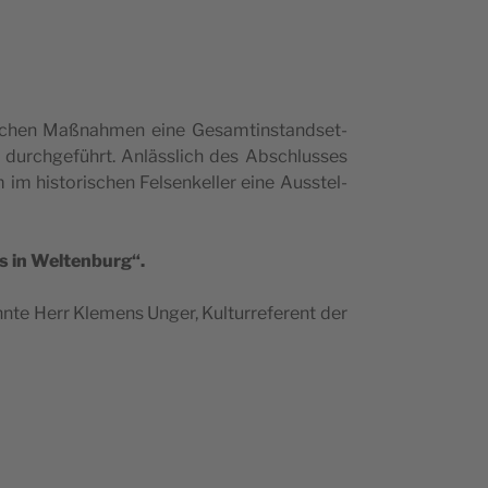
c­hen Maßna­hmen eine Gesam­tin­stand­set­
 durc­hge­führt. Anläss­lich des Absc­hlus­ses
im his­to­ri­sc­hen Fel­sen­kel­ler eine Aus­s­tel­
 in Wel­ten­burg“.
te Herr Kle­mens Unger, Kul­tu­rre­fe­rent der