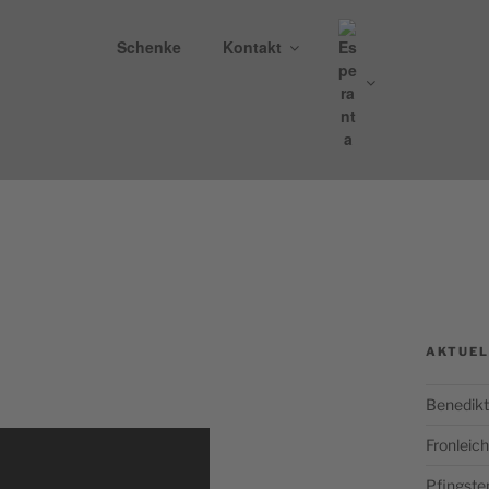
Schenke
Kontakt
DIKTINERABTEI ST. 
nburg
AKTUEL
Benedikt
Fronlei
Pfingste