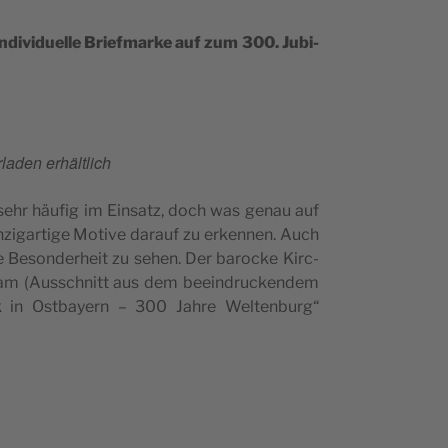
 indi­vi­du­el­le Bri­ef­mar­ke auf zum 300. Jubi­
la­den erhältlich
 sehr häu­fig im Ein­satz, doch was genau auf
n­zi­gar­t­ige Moti­ve dara­uf zu erken­nen. Auch
e Beson­der­he­it zu sehen. Der baroc­ke Kirc­
sam (Aus­sc­hnitt aus dem bee­in­druc­ken­dem
ck in Ost­ba­yern – 300 Jahre Wel­ten­burg“