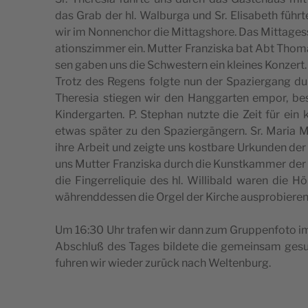
das Grab der hl. Wal­bur­ga und Sr. Eli­sa­beth führ
wir im Non­nenc­hor die Mit­tags­ho­re. Das Mit­ta­
a­ti­ons­zim­mer ein. Mut­ter Fran­zi­s­ka bat Abt Th
sen gaben uns die Schwe­s­tern ein kle­i­nes Konzert.
Trotz des Regens folg­te nun der Spa­zi­er­gang dur
The­re­sia sti­e­gen wir den Hang­gar­ten empor, bes
Kin­der­gar­ten. P. Step­han nutz­te die Zeit für ein
etwas später zu den Spa­zi­er­gän­gern. Sr. Maria Mag
ihre Arbe­it und zeig­te uns kost­b­are Urkun­den der
uns Mut­ter Fran­zi­s­ka durch die Kun­st­kam­mer der A
die Fin­ge­rre­li­qu­ie des hl. Wil­li­bald waren die H
während­des­sen die Orgel der Kirc­he ausprobieren
Um 16:30 Uhr tra­fen wir dann zum Gru­ppen­f­oto im
Absc­hluß des Tages bil­d­ete die geme­in­sam gesu
fuhren wir wie­der zurück nach Weltenburg.