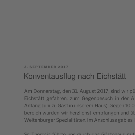
POSTED
3. SEPTEMBER 2017
ON
Konventausflug nach Eichstätt
Am Don­ner­s­tag, den 31. August 2017, sind wir 
Eic­hs­tätt gefa­hren; zum Gegen­be­such in der A
Anfang Juni zu Gast in unse­rem Haus). Gegen 10:00 Uh
be­re­ich wur­den wir herz­lic­hst emp­fan­gen und 
Wel­ten­bur­ger Spe­zi­a­li­täten. Im Ansc­hluss gab es 
Sr. The­re­sia führ­te uns durch das Gäs­te­ha­us mit