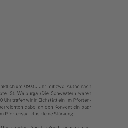
pünk­tlich um 09:00 Uhr mit zwei Autos nach
btei St. Wal­bur­ga (Die Schwe­s­tern waren
r tra­fen wir in Eic­hs­tätt ein. Im Pfor­ten­
übe­rre­ic­hten dabei an den Kon­vent ein paar
im Pfor­ten­sa­al eine kle­i­ne Stärkung.
 Gäs­te­gar­ten. Ansc­hli­e­ßend besuc­hten wir