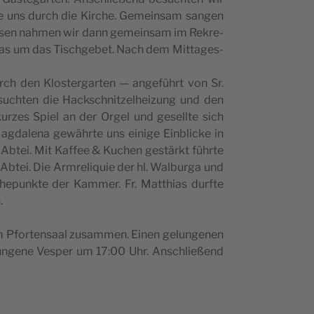
­te uns durch die Kirc­he. Geme­in­sam san­gen
ges­sen nahmen wir dann geme­in­sam im Rekre­
o­mas um das Tisc­hge­bet. Nach dem Mit­ta­ges­
ch den Klo­s­ter­gar­ten — ange­führt von Sr.
uc­hten die Hack­sc­hnit­zel­he­i­zung und den
 kur­zes Spi­el an der Orgel und gesellte sich
­da­le­na gewähr­te uns ein­ige Ein­blic­ke in
 Abtei. Mit Kaf­fee & Kuc­hen ges­tärkt führ­te
btei. Die Arm­re­li­qu­ie der hl. Wal­bur­ga und
öhe­punk­te der Kam­mer. Fr. Matt­hi­as dur­f­te
.
 Pfor­ten­sa­al zusam­men. Einen gelun­ge­nen
n­ge­ne Ves­per um 17:00 Uhr. Ansc­hli­e­ßend