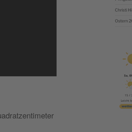
Christi 
Ostern 
So, 0
15 / 
Leicht 
uadratzentimeter