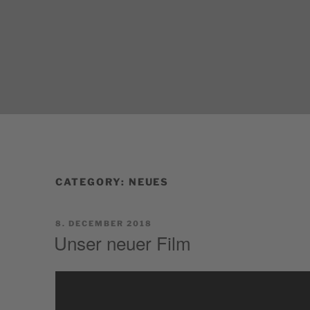
Skip
to
BENE
content
Kloster Welte
CATEGORY:
NEUES
POSTED
8. DECEMBER 2018
ON
Unser neuer Film