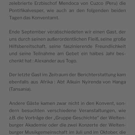
zele­brierte Erz­bi­schof Men­do­ca von Cuz­co (Peru) die
Pon­ti­fi­kal­ves­per, wie auch an den fol­gen­den bei­den
Tagen das Konventamt.
Ende Sep­tem­ber verab­schie­de­ten wir einen Gast, der
uns durch sei­nen auße­ror­dent­li­chen Fleiß, seine große
Hilf­sbe­reit­schaft, seine fas­zi­nie­rende Freund­li­ch­keit
und seine Teil­nahme am Gebet ein halbes Jahr bes­
chenkt hat : Alexan­der aus Togo.
Der letzte Gast im Zei­traum der Berich­ters­tat­tung kam
eben­falls aus Afri­ka : Abt Alkuin Nyi­ren­da von Han­ga
(Tan­sa­nia).
Andere Gäste kamen zwar nicht in den Konvent, son­
dern besuch­ten ver­schie­dene Verans­tal­tun­gen, wie
z.B. die Vor­träge der „Gruppe Ges­chichte“ der Wel­ten­
bur­ger Aka­de­mie oder die zwei Kon­zerte der Wel­ten­
bur­ger Musik­ge­mein­schaft im Juli und im Okto­ber, die