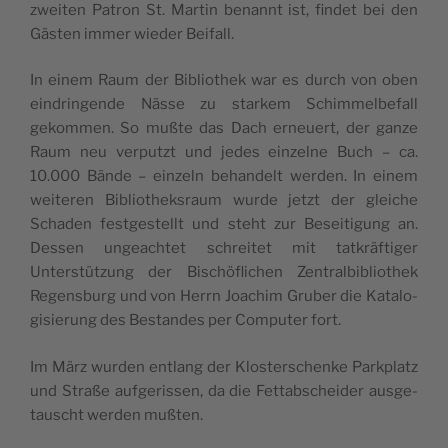
zwei­ten Patron St. Mar­tin benannt ist, fin­det bei den
Gäs­ten immer wie­der Beifall.
In einem Raum der Biblio­thek war es durch von oben
ein­drin­gende Nässe zu star­kem Schim­mel­be­fall
gekom­men. So mußte das Dach erneuert, der ganze
Raum neu ver­putzt und jedes ein­zelne Buch – ca.
10.000 Bände – ein­zeln behan­delt wer­den. In einem
wei­te­ren Biblio­theks­raum wurde jetzt der gleiche
Scha­den fest­ges­tellt und steht zur Besei­ti­gung an.
Des­sen ungeach­tet schrei­tet mit tat­kräf­ti­ger
Unterstüt­zung der Bischö­fli­chen Zen­tral­bi­blio­thek
Regens­burg und von Herrn Joa­chim Gru­ber die Kata­lo­
gi­sie­rung des Bes­tandes per Com­pu­ter fort.
Im März wur­den ent­lang der Klos­ter­schenke Park­platz
und Straße auf­ge­ris­sen, da die Fet­tab­schei­der aus­ge­
tau­scht wer­den mußten.