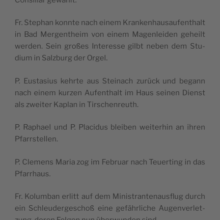
Fr. Ste­phan konnte nach einem Kran­ken­hau­sau­fen­thalt
in Bad Mer­gen­theim von einem Magen­lei­den geheilt
wer­den. Sein großes Inter­esse gilbt neben dem Stu­
dium in Salz­burg der Orgel.
P. Eus­ta­sius kehrte aus Stei­nach zurück und begann
nach einem kur­zen Aufen­thalt im Haus sei­nen Dienst
als zwei­ter Kaplan in Tirschenreuth.
P. Raphael und P. Pla­ci­dus blei­ben wei­te­rhin an ihren
Pfarrstellen.
P. Cle­mens Maria zog im Februar nach Teuer­ting in das
Pfarrhaus.
Fr. Kolum­ban erlitt auf dem Minis­tran­te­naus­flug durch
ein Schleu­der­ges­choß eine gefähr­liche Augen­ver­let­