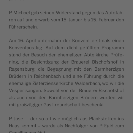
P. Michael gab sei­nen Widers­tand gegen das Auto­fah­
ren auf und erwarb vom 15. Januar bis 15. Februar den
Führerschein.
Am 16. April unter­nahm der Konvent erst­mals einen
Kon­ven­taus­flug. Auf dem dicht gefüll­ten Pro­gramm
stand der Besuch der ehe­ma­li­gen Abtei­kirche Prü­fe­
ning, die Besich­ti­gung der Braue­rei Bischof­shof in
Regens­burg, die Bege­gnung mit den Barm­her­zi­gen
Brü­dern in Rei­chen­bach und eine Füh­rung durch die
ehe­ma­lige Zis­ter­zien­ser­kirche Wal­der­bach, wo wir die
Ves­per san­gen. Sowohl von der Braue­rei Bischof­shof
als auch von den Barm­her­zi­gen Brü­dern wur­den wir
mit großzü­gi­ger Gast­freund­schaft beschenkt.
P. Josef – der so oft wie möglich aus Planks­tet­ten ins
Haus kommt – wurde als Nach­fol­ger von P. Egid zum
Consi­liar gewählt.