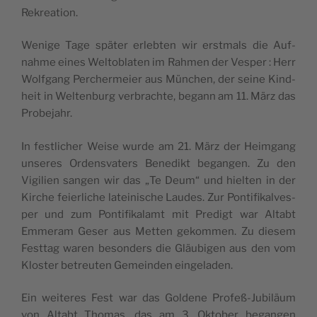
Rekreation.
Wenige Tage spä­ter erleb­ten wir erst­mals die Auf­
nahme eines Wel­to­bla­ten im Rah­men der Ves­per : Herr
Wolf­gang Per­cher­meier aus Mün­chen, der seine Kind­
heit in Wel­ten­burg ver­brachte, begann am 11. März das
Probejahr.
In fest­li­cher Weise wurde am 21. März der Heim­gang
unseres Ordens­va­ters Bene­dikt began­gen. Zu den
Vigi­lien san­gen wir das „Te Deum“ und hiel­ten in der
Kirche feier­liche latei­nische Laudes. Zur Pon­ti­fi­kal­ves­
per und zum Pon­ti­fi­ka­lamt mit Pre­digt war Altabt
Emme­ram Geser aus Met­ten gekom­men. Zu die­sem
Fest­tag waren beson­ders die Gläu­bi­gen aus den vom
Klos­ter betreu­ten Gemein­den eingeladen.
Ein wei­teres Fest war das Gol­dene Pro­feß-Jubiläum
von Altabt Tho­mas, das am 3. Okto­ber began­gen