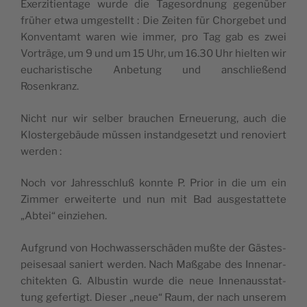
Exer­zi­tien­tage wurde die Tage­sord­nung gegenü­ber
frü­her etwa umges­tellt : Die Zei­ten für Chor­ge­bet und
Kon­ven­tamt waren wie immer, pro Tag gab es zwei
Vor­träge, um 9 und um 15 Uhr, um 16.30 Uhr hiel­ten wir
eucha­ris­tische Anbe­tung und anschließend
Rosenkranz.
Nicht nur wir sel­ber brau­chen Erneue­rung, auch die
Klos­ter­gebäude müs­sen ins­tand­ge­setzt und reno­viert
werden :
Noch vor Jah­res­schluß konnte P. Prior in die um ein
Zim­mer erwei­terte und nun mit Bad aus­ges­tat­tete
„Abtei“ einziehen.
Auf­grund von Hoch­was­ser­schä­den mußte der Gäs­tes­
pei­se­saal saniert wer­den. Nach Maß­gabe des Inne­nar­
chi­tek­ten G. Albus­tin wurde die neue Inne­nauss­tat­
tung gefer­tigt. Die­ser „neue“ Raum, der nach unse­rem