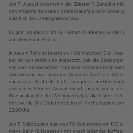
Am 7. August unter­nahm der Zel­le­rar P. Bene­dikt mit
den Anges­tell­ten einen Betrieb­saus­flug nach Amberg
anläß­lich der Landesgartenschau.
Es gibt natür­lich nicht nur Arbeit im Klos­ter, son­dern
auch Feste und Feiern :
In neuem Rah­men feier­ten wir Weih­nach­ten. Die I. Ves­
per ist nun zeit­lich so ange­setzt, daß die Seel­sor­ger
von den „Kin­der­met­ten“ zurück­sein kön­nen. Nach dem
Aben­des­sen war dann im „Schö­nen Saal“ die Weih­
nachts­feier. Erst­mals hatte sich jeder ein Ges­chenk
aus­su­chen kön­nen. Anschließend san­gen wir in der
Niko­laus­ka­pelle die Weih­nachts­vi­gil, die bisher rezi­
tiert wurde. Die Christ­mette in der Kirche beginnt um
22.00 Uhr.
Am 5. März beging man den 70. Geburts­tag von P. Cle­
mens beim Mit­ta­ges­sen mit anschließen­der Kaffee-