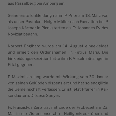
aus Ras­sel­berg bei Amberg ein.
Seine erste Eink­lei­dung nahm P. Prior am 18. März vor,
als unser Pos­tu­lant Hol­ger Mül­ler nach Exer­zi­tien bei P.
Joseph Kärt­ner in Planks­tet­ten als Fr. Johannes Ev. das
Novi­ziat begann.
Nor­bert Engl­hard wurde am 14. August ein­gek­lei­det
und erhielt den Ordens­na­men Fr. Petrus Maria. Die
Eink­lei­dung­sexer­zi­tien hatte ihm P. Anselm Sit­zin­ger in
Ettal gegeben.
P. Maxi­mi­lian Jung wurde mit Wir­kung vom 30. Januar
von sei­nen Gelüb­den dis­pen­siert und hat so endgül­tig
die Gemein­schaft ver­las­sen. Er ist jetzt Pfar­rer in Kai­
sers­lau­tern, Diö­zese Speyer.
Fr. Fran­zis­kus Zerb trat mit Ende der Pro­be­zeit am 23.
Mai in die Zis­ter­zien­se­rab­tei Hei­li­gen­kreuz über und