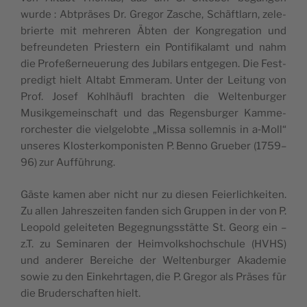
wurde : Abt­präses Dr. Gre­gor Zasche, Schäft­larn, zele­
brierte mit meh­re­ren Äbten der Kon­gre­ga­tion und
befreun­de­ten Pries­tern ein Pon­ti­fi­ka­lamt und nahm
die Pro­feßer­neue­rung des Jubi­lars ent­ge­gen. Die Fest­
pre­digt hielt Altabt Emme­ram. Unter der Lei­tung von
Prof. Josef Kohlhäu­fl brach­ten die Wel­ten­bur­ger
Musik­ge­mein­schaft und das Regens­bur­ger Kam­me­
ror­ches­ter die viel­ge­lobte „Mis­sa sol­lem­nis in a‑Moll“
unseres Klos­ter­kom­po­nis­ten P. Ben­no Grue­ber (1759–
96) zur Aufführung.
Gäste kamen aber nicht nur zu die­sen Feier­li­ch­kei­ten.
Zu allen Jah­res­zei­ten fan­den sich Grup­pen in der von P.
Leo­pold gelei­te­ten Bege­gnung­sstätte St. Georg ein –
z.T. zu Semi­na­ren der Heim­volk­shoch­schule (HVHS)
und ande­rer Bereiche der Wel­ten­bur­ger Aka­de­mie
sowie zu den Ein­kehr­ta­gen, die P. Gre­gor als Präses für
die Bru­der­schaf­ten hielt.