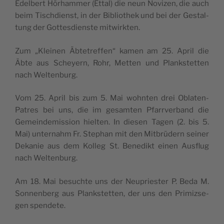
Edel­bert Hörham­mer (Ettal) die neun Novi­zen, die auch
beim Tisch­dienst, in der Biblio­thek und bei der Ges­tal­
tung der Got­tes­dienste mitwirkten.
Zum „Klei­nen Äbte­tref­fen“ kamen am 25. April die
Äbte aus Scheyern, Rohr, Met­ten und Planks­tet­ten
nach Weltenburg.
Vom 25. April bis zum 5. Mai wohn­ten drei Obla­ten-
Patres bei uns, die im gesam­ten Pfarr­ver­band die
Gemein­de­mis­sion hiel­ten. In die­sen Tagen (2. bis 5.
Mai) unter­nahm Fr. Ste­phan mit den Mit­brü­dern sei­ner
Deka­nie aus dem Kol­leg St. Bene­dikt einen Aus­flug
nach Weltenburg.
Am 18. Mai besuchte uns der Neu­pries­ter P. Beda M.
Son­nen­berg aus Planks­tet­ten, der uns den Pri­miz­se­
gen spendete.