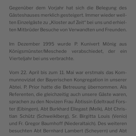
Gegenü­ber dem Vor­jahr hat sich die Bele­gung des
Gäs­te­shauses merk­lich ges­tei­gert. Immer wie­der weil­
ten Ein­zelgäste zu „Klos­ter auf Zeit“ bei uns und erhiel­
ten Mit­brü­der Besuche von Ver­wand­ten und Freunden.
Im Dezem­ber 1995 wurde P. Kuni­vert Mönig aus
Königsmünster/Meschede verab­schie­det, der ein
Vier­tel­jahr bei uns verbrachte.
Vom 22. April bis zum 11. Mai war erst­mals das Kom­
mun­no­vi­ziat der Baye­ri­schen Kon­gre­ga­tion in unse­rer
Abtei. P. Prior hatte die Betreuung über­nom­men. Als
Refe­ren­ten, die glei­ch­zei­tig auch unsere Gäste waren,
spra­chen zu den Novi­zen Frau Äbtis­sin Edel­traud Fors­
ter (Eibin­gen), Abt Bur­khard Elle­gast (Melk), Abt Chris­
tian Schütz (Schweikl­berg), Sr. Bir­git­ta Louis (Venio)
und Fr. Gre­gor Baum­hoff (Nie­de­ral­taich). Des wei­te­ren
besuch­ten Abt Bern­hard Lam­bert (Scheyern) und Abt