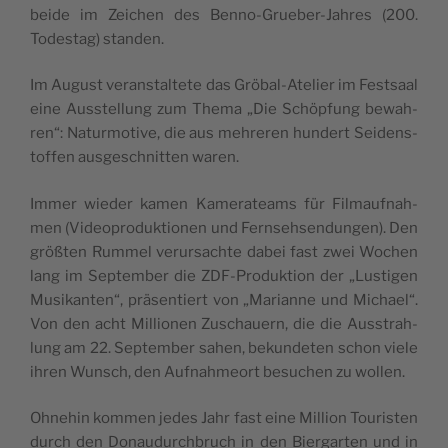
beide im Zei­chen des Ben­no-Grue­ber-Jahres (200.
Todes­tag) standen.
Im August verans­tal­tete das Grö­bal-Ate­lier im Fest­saal
eine Auss­tel­lung zum The­ma „Die Schöp­fung bewah­
ren“: Natur­mo­tive, die aus meh­re­ren hun­dert Sei­dens­
tof­fen aus­ges­ch­nit­ten waren.
Immer wie­der kamen Kame­ra­teams für Fil­mauf­nah­
men (Video­pro­duk­tio­nen und Fern­seh­sen­dun­gen). Den
größ­ten Rum­mel verur­sachte dabei fast zwei Wochen
lang im Sep­tem­ber die ZDF-Pro­duk­tion der „Lus­ti­gen
Musi­kan­ten“, prä­sen­tiert von „Marianne und Michael“.
Von den acht Mil­lio­nen Zuschauern, die die Auss­trah­
lung am 22. Sep­tem­ber sahen, bekun­de­ten schon viele
ihren Wunsch, den Auf­nah­meort besu­chen zu wollen.
Ohne­hin kom­men jedes Jahr fast eine Mil­lion Tou­ris­ten
durch den Donau­durch­bruch in den Bier­gar­ten und in