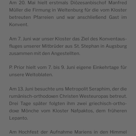
Am 20. Mai hielt erst­mals Diö­ze­san­bi­schof Man­fred
Mül­ler die Fir­mung in Wel­ten­burg für die vom Klos­ter
betreu­ten Pfar­reien und war anschließend Gast im
Konvent.
Am 7. Juni war unser Klos­ter das Ziel des Kon­ven­taus­
fluges unse­rer Mit­brü­der aus St. Ste­phan in Aug­sburg
zusam­men mit den Angestellten.
P. Prior hielt vom 7. bis 9. Juni eigene Ein­kehr­tage für
unsere Weltoblaten.
Am 13. Juni besuchte uns Metro­po­lit Sera­phim, der die
rumä­nisch-ortho­doxen Chris­ten Wes­teu­ro­pas betreut.
Drei Tage spä­ter folg­ten ihm zwei grie­chisch-ortho­
doxe Mönche vom Klos­ter Naf­pak­tos, dem frü­he­ren
Lepanto.
Am Hoch­fest der Auf­nahme Mariens in den Him­mel