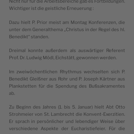
Nicht nur für die Arbeits­be­reiche gab es Fort­bil­dun­gen.
Wich­ti­ger ist die geist­liche Erneuerung :
Dazu hielt P. Prior meist am Mon­tag Kon­fe­ren­zen, die
unter dem Gene­ral­the­ma „Chris­tus in der Regel des hl.
Bene­dikt“ standen.
Drei­mal konnte außer­dem als auswär­ti­ger Referent
Prof. Dr. Lud­wig Mödl, Eichstätt, gewon­nen werden.
Im zweiwö­chent­li­chen Rhyth­mus wech­sel­ten sich P.
Bene­dikt Gleiß­ner aus Rohr und P. Joseph Kärt­ner aus
Planks­tet­ten für die Spen­dung des Buß­sa­kra­mentes
ab.
Zu Beginn des Jahres (1. bis 5. Januar) hielt Abt Otto
Stroh­meier von St. Lam­brecht die Konvent-Exer­zi­tien.
Er sprach in persön­li­cher und leben­di­ger Weise über
ver­schie­dene Aspekte der Eucha­ris­tie­feier. Für die