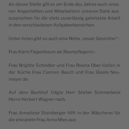
An die­ser Stelle gilt es am Ende des Jahres auch unse­
ren Anges­tell­ten und Mitar­bei­tern unse­ren Dank aus­
zus­pre­chen für die stets zuverläs­sig geleis­tete Arbeit
in den ver­schie­de­nen Aufgabenbereichen.
Unter ihnen gibt es auch eine Reihe „neuer Gesichter“:
Frau Karin Fie­gen­baum als Raumpflegerin ;
Frau Bri­gitte Schind­ler und Frau Rosi­na Ober lös­ten in
der Küche Frau Car­men Bauch und Frau Gise­la Neu­
meyer ab.
Auf dem Buch­hof folgte Herr Ste­fan Schmer­beck
Herrn Her­bert Wag­ner nach.
Frau Anne­liese Stein­ber­ger hilft in der Wäsche­rei für
die erkrankte Frau Anna Mies aus.