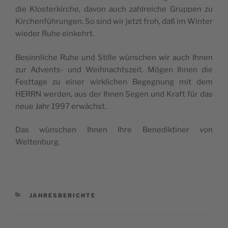
die Klos­ter­kirche, davon auch zahl­reiche Grup­pen zu
Kir­chenfüh­run­gen. So sind wir jetzt froh, daß im Win­ter
wie­der Ruhe einkehrt.
Besinn­liche Ruhe und Stille wün­schen wir auch Ihnen
zur Advents- und Weih­nachts­zeit. Mögen Ihnen die
Fest­tage zu einer wirk­li­chen Bege­gnung mit dem
HERRN wer­den, aus der Ihnen Segen und Kraft für das
neue Jahr 1997 erwächst.
Das wün­schen Ihnen Ihre Bene­dik­ti­ner von
Weltenburg.
CATÉGORIES
JAHRESBERICHTE