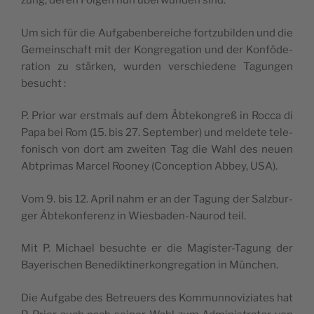
zung, deren Fol­gen nun über­wun­den sind.
Um sich für die Auf­ga­ben­be­reiche fort­zu­bil­den und die
Gemein­schaft mit der Kon­gre­ga­tion und der Konfö­de­
ra­tion zu stär­ken, wur­den ver­schie­dene Tagun­gen
besucht :
P. Prior war erst­mals auf dem Äbte­kon­greß in Roc­ca di
Papa bei Rom (15. bis 27. Sep­tem­ber) und mel­dete tele­
fo­nisch von dort am zwei­ten Tag die Wahl des neuen
Abt­pri­mas Mar­cel Roo­ney (Concep­tion Abbey, USA).
Vom 9. bis 12. April nahm er an der Tagung der Salz­bur­
ger Äbte­kon­fe­renz in Wies­ba­den-Nau­rod teil.
Mit P. Michael besuchte er die Magis­ter-Tagung der
Baye­ri­schen Bene­dik­ti­ner­kon­gre­ga­tion in München.
Die Auf­gabe des Betreuers des Kom­mun­no­vi­ziates hat