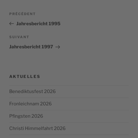
Navigation
Article
PRÉCÉDENT
de
précédent
Jahresbericht 1995
l’article
Article
SUIVANT
suivant
Jahresbericht 1997
AKTUELLES
Benediktusfest 2026
Fronleichnam 2026
Pfingsten 2026
Christi Himmelfahrt 2026