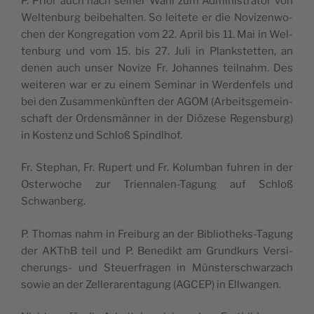
P. Prior auch nach sei­ner Wahl zum Admi­nis­tra­tor von
Wel­ten­burg bei­be­hal­ten. So lei­tete er die Novi­zen­wo­
chen der Kon­gre­ga­tion vom 22. April bis 11. Mai in Wel­
ten­burg und vom 15. bis 27. Juli in Planks­tet­ten, an
denen auch unser Novize Fr. Johannes teil­nahm. Des
wei­te­ren war er zu einem Semi­nar in Wer­den­fels und
bei den Zusam­menkünf­ten der AGOM (Arbeits­ge­mein­
schaft der Ordensmän­ner in der Diö­zese Regens­burg)
in Kos­tenz und Schloß Spindlhof.
Fr. Ste­phan, Fr. Rupert und Fr. Kolum­ban fuh­ren in der
Oster­woche zur Trien­na­len-Tagung auf Schloß
Schwanberg.
P. Tho­mas nahm in Frei­burg an der Biblio­theks-Tagung
der AKThB teil und P. Bene­dikt am Grund­kurs Ver­si­
che­rungs- und Steuer­fra­gen in Müns­ter­sch­war­zach
sowie an der Zel­le­ra­ren­ta­gung (AGCEP) in Ellwangen.