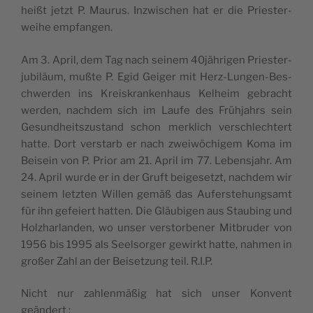
heißt jetzt P. Mau­rus. Inz­wi­schen hat er die Pries­ter­
weihe empfangen.
Am 3. April, dem Tag nach sei­nem 40jährigen Pries­ter­
ju­biläum, mußte P. Egid Gei­ger mit Herz-Lun­gen-Bes­
ch­wer­den ins Kreis­kran­ken­haus Kel­heim gebracht
wer­den, nach­dem sich im Laufe des Früh­jahrs sein
Gesund­heits­zus­tand schon merk­lich ver­schlech­tert
hatte. Dort vers­tarb er nach zweiwö­chi­gem Koma im
Bei­sein von P. Prior am 21. April im 77. Lebens­jahr. Am
24. April wurde er in der Gruft bei­ge­setzt, nach­dem wir
sei­nem letz­ten Willen gemäß das Aufers­te­hung­samt
für ihn gefeiert hat­ten. Die Gläu­bi­gen aus Stau­bing und
Holz­har­lan­den, wo unser vers­tor­be­ner Mit­bru­der von
1956 bis 1995 als Seel­sor­ger gewirkt hatte, nah­men in
großer Zahl an der Bei­set­zung teil. R.I.P.
Nicht nur zah­lenmäßig hat sich unser Konvent
geändert :