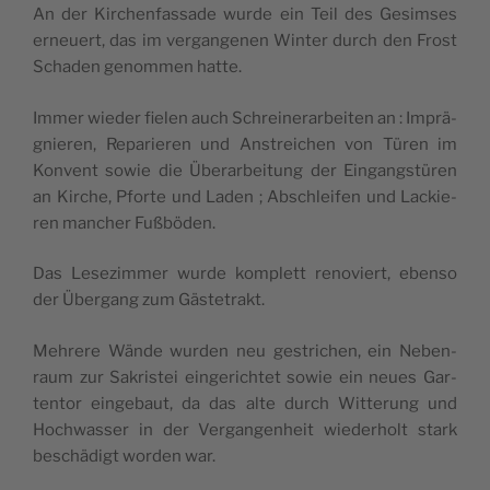
An der Kir­chen­fas­sade wurde ein Teil des Gesimses
erneuert, das im ver­gan­ge­nen Win­ter durch den Frost
Scha­den genom­men hatte.
Immer wie­der fie­len auch Schrei­ne­rar­bei­ten an : Imprä­
gnie­ren, Repa­rie­ren und Ans­trei­chen von Türen im
Konvent sowie die Übe­rar­bei­tung der Ein­gang­stü­ren
an Kirche, Pforte und Laden ; Abschlei­fen und Lackie­
ren man­cher Fußböden.
Das Lese­zim­mer wurde kom­plett reno­viert, eben­so
der Über­gang zum Gästetrakt.
Meh­rere Wände wur­den neu ges­tri­chen, ein Neben­
raum zur Sakris­tei ein­ge­rich­tet sowie ein neues Gar­
ten­tor ein­ge­baut, da das alte durch Wit­te­rung und
Hoch­was­ser in der Ver­gan­gen­heit wie­de­rholt stark
bes­chä­digt wor­den war.