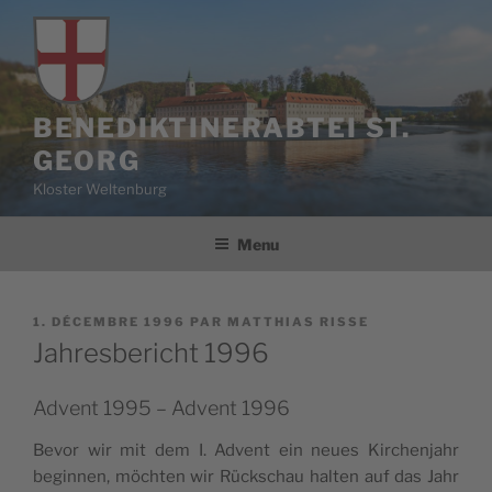
Aller
au
contenu
principal
BENEDIKTINERABTEI ST.
GEORG
Kloster Weltenburg
Menu
PUBLIÉ
1. DÉCEMBRE 1996
PAR
MATTHIAS RISSE
LE
Jahresbericht 1996
Advent 1995 – Advent 1996
Bevor wir mit dem I. Advent ein neues Kir­chen­jahr
begin­nen, möch­ten wir Rück­schau hal­ten auf das Jahr