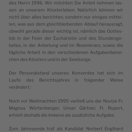
des Herrn 1996. Wir möch­ten Sie Anteil neh­men las­
sen an unse­rem Klos­ter­le­ben. Natür­lich kön­nen wir
nicht über alles berich­ten, son­dern nur einiges mit­tei­
len, was aus dem gleich­blei­ben­den Ablauf heraus­ragt,
obwohl gerade die­ser wich­tig ist, näm­lich das Got­tes­
lob in der Feier der Eucha­ris­tie und des Stun­den­ge­
betes, in der Anbe­tung und im Rosen­kranz, sowie die
tägliche Arbeit in den ver­schie­de­nen Auf­ga­ben­be­rei­
chen des Klos­ters und in der Seelsorge.
Der Per­so­nal­stand unseres Kon­ventes hat sich im
Laufe des Berichts­jahres in fol­gen­der Weise
verändert :
Noch vor Weih­nach­ten 1995 ver­ließ uns der Novize Fr.
Magnus Wür­ten­ber­ger. Unser Gärt­ner, Fr. Rupert,
erhielt deshalb die Imke­rei als zusätz­liche Aufgabe.
Zum Jah­re­sende traf als Kan­di­dat Nor­bert Engl­hard