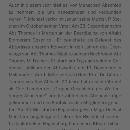
Auch in die­sem Jahr hieß es, von Men­schen Abschied
zu neh­men, die uns nahes­tan­den und ver­bun­den
waren. P. Michael ver­lor im Januar seine Mut­ter, P. Ste­
phan im Okto­ber sei­nen Vater. Am 28. Dezem­ber nahm
Abt Tho­mas in Met­ten an der Beer­di­gung von Altabt
Emme­ram Geser teil. Er beglei­tete als Dele­gat des
Abt­präses unse­ren Konvent in den Jah­ren des Über­
gangs von Abt Tho­mas Nig­gl zu sei­nem Nach­fol­ger Abt
Tho­mas M. Frei­hart. Er starb am Tag nach sei­nem Gol­
de­nen Jubiläum der Abts­weihe, am 19. Dezem­ber in
Mal­lers­dorf. Am 1. März vers­tarb Herr Prof. Dr. Gün­ter
Tamme aus Bad Abbach. 20 Jahre hat er sich rüh­rend
als Vor­sit­zen­der der „Gruppe Ges­chichte der Wel­ten­
bur­ger Aka­de­mie“ um die zahl­rei­chen Abend­vor­träge
geküm­mert und den Kon­takt zu den Mit­glie­dern gehal­
ten. Am 30. Mai starb in Regens­burg Herr Msgr. Dr. Paul
Mai. Dem lang­jäh­ri­gen Direk­tor der Bischö­fli­chen Zen­
tral­bi­blio­thek in Regens­burg hat unsere Klos­ter­bi­blio­