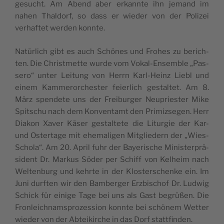
gesucht. Am Abend aber erkannte ihn jemand im
nahen Thal­dorf, so dass er wie­der von der Poli­zei
verhaf­tet wer­den konnte.
Natür­lich gibt es auch Schönes und Frohes zu berich­
ten. Die Christ­mette wurde vom Vokal-Ensemble „Pas­
se­ro“ unter Lei­tung von Herrn Karl-Heinz Lie­bl und
einem Kam­me­ror­ches­ter feier­lich ges­tal­tet. Am 8.
März spen­dete uns der Frei­bur­ger Neu­pries­ter Mike
Spit­schu nach dem Kon­ven­tamt den Pri­miz­se­gen. Herr
Dia­kon Xaver Käser ges­tal­tete die Litur­gie der Kar-
und Oster­tage mit ehe­ma­li­gen Mit­glie­dern der „Wies-
Scho­la“. Am 20. April fuhr der Baye­rische Minis­ter­prä­
sident Dr. Mar­kus Söder per Schiff von Kel­heim nach
Wel­ten­burg und kehrte in der Klos­ter­schenke ein. Im
Juni durf­ten wir den Bam­ber­ger Erz­bi­schof Dr. Lud­wig
Schick für einige Tage bei uns als Gast begrüßen. Die
Fron­leich­nam­spro­zes­sion konnte bei schö­nem Wet­ter
wie­der von der Abtei­kirche in das Dorf stattfinden.