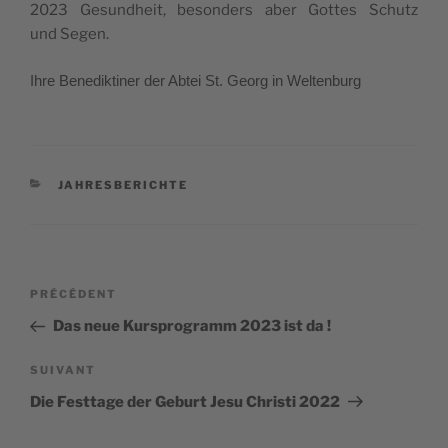
2023 Gesund­heit, beson­ders aber Gottes Schutz
und Segen.
Ihre Bene­dik­ti­ner der Abtei St. Georg in Weltenburg
CATÉGORIES
JAHRESBERICHTE
Navigation
Article
PRÉCÉDENT
de
précédent
Das neue Kursprogramm 2023 ist da !
l’article
Article
SUIVANT
suivant
Die Festtage der Geburt Jesu Christi 2022