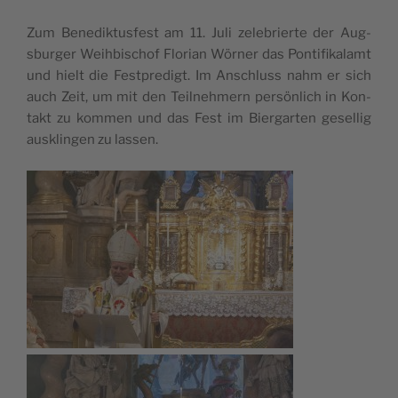
Zum Bene­dik­tus­fest am 11. Juli zele­brierte der Aug­
sbur­ger Weih­bi­schof Flo­rian Wör­ner das Pon­ti­fi­ka­lamt
und hielt die Fest­pre­digt. Im Anschluss nahm er sich
auch Zeit, um mit den Teil­neh­mern persön­lich in Kon­
takt zu kom­men und das Fest im Bier­gar­ten gesel­lig
ausk­lin­gen zu lassen.