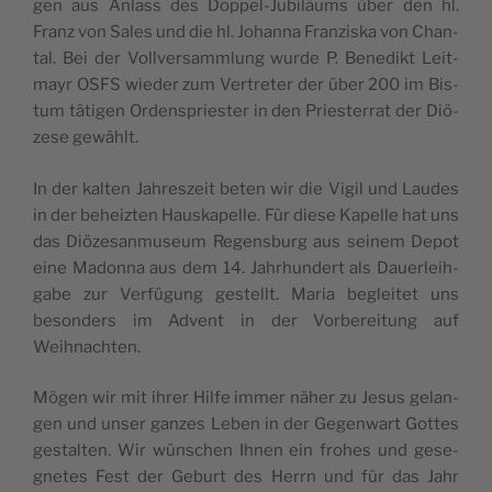
gen aus Anlass des Dop­pel-Jubiläums über den hl.
Franz von Sales und die hl. Johan­na Fran­zis­ka von Chan­
tal. Bei der Voll­ver­samm­lung wurde P. Bene­dikt Leit­
mayr OSFS wie­der zum Ver­tre­ter der über 200 im Bis­
tum täti­gen Ordens­pries­ter in den Pries­ter­rat der Diö­
zese gewählt.
In der kal­ten Jah­res­zeit beten wir die Vigil und Laudes
in der beheiz­ten Haus­ka­pelle. Für diese Kapelle hat uns
das Diö­ze­san­mu­seum Regens­burg aus sei­nem Depot
eine Madon­na aus dem 14. Jah­rhun­dert als Dauer­leih­
gabe zur Verfü­gung ges­tellt. Maria beglei­tet uns
beson­ders im Advent in der Vor­be­rei­tung auf
Weihnachten.
Mögen wir mit ihrer Hilfe immer näher zu Jesus gelan­
gen und unser ganzes Leben in der Gegen­wart Gottes
ges­tal­ten. Wir wün­schen Ihnen ein frohes und gese­
gnetes Fest der Geburt des Herrn und für das Jahr