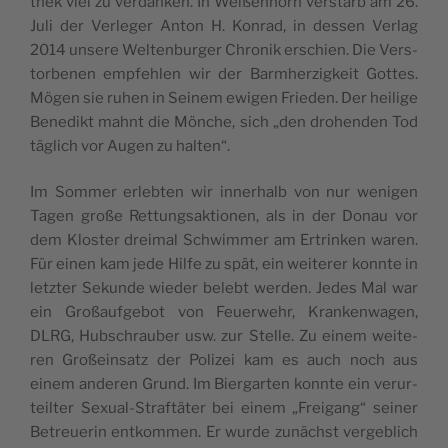
thek viel zu ver­dan­ken. In Weißen­horn vers­tarb am 26.
Juli der Ver­le­ger Anton H. Kon­rad, in des­sen Ver­lag
2014 unsere Wel­ten­bur­ger Chro­nik erschien. Die Vers­
tor­be­nen emp­feh­len wir der Barm­her­zig­keit Gottes.
Mögen sie ruhen in Sei­nem ewi­gen Frie­den. Der hei­lige
Bene­dikt mahnt die Mönche, sich „den dro­hen­den Tod
täglich vor Augen zu halten“.
Im Som­mer erleb­ten wir inne­rhalb von nur weni­gen
Tagen große Ret­tungs­ak­tio­nen, als in der Donau vor
dem Klos­ter drei­mal Schwim­mer am Ertrin­ken waren.
Für einen kam jede Hilfe zu spät, ein wei­te­rer konnte in
letz­ter Sekunde wie­der belebt wer­den. Jedes Mal war
ein Großauf­ge­bot von Feuer­wehr, Kran­ken­wa­gen,
DLRG, Hub­schrau­ber usw. zur Stelle. Zu einem wei­te­
ren Großein­satz der Poli­zei kam es auch noch aus
einem ande­ren Grund. Im Bier­gar­ten konnte ein verur­
teil­ter Sexual-Straftä­ter bei einem „Frei­gang“ sei­ner
Betreue­rin ent­kom­men. Er wurde zunächst ver­ge­blich