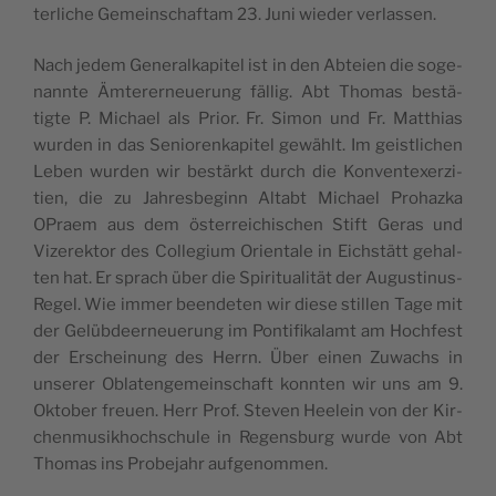
ter­liche Gemein­schaf­tam 23. Juni wie­der verlassen.
Nach jedem Gene­ral­ka­pi­tel ist in den Abteien die soge­
nannte Ämte­rer­neue­rung fäl­lig. Abt Tho­mas bestä­
tigte P. Michael als Prior. Fr. Simon und Fr. Mat­thias
wur­den in das Senio­ren­ka­pi­tel gewählt. Im geist­li­chen
Leben wur­den wir bestärkt durch die Kon­ven­texer­zi­
tien, die zu Jah­res­be­ginn Altabt Michael Pro­haz­ka
OPraem aus dem öster­rei­chi­schen Stift Geras und
Vize­rek­tor des Col­le­gium Orien­tale in Eichstätt gehal­
ten hat. Er sprach über die Spi­ri­tua­lität der Augus­ti­nus-
Regel. Wie immer been­de­ten wir diese stil­len Tage mit
der Gelüb­deer­neue­rung im Pon­ti­fi­ka­lamt am Hoch­fest
der Erschei­nung des Herrn. Über einen Zuwachs in
unse­rer Obla­ten­ge­mein­schaft konn­ten wir uns am 9.
Okto­ber freuen. Herr Prof. Ste­ven Hee­lein von der Kir­
chen­mu­si­khoch­schule in Regens­burg wurde von Abt
Tho­mas ins Pro­be­jahr aufgenommen.