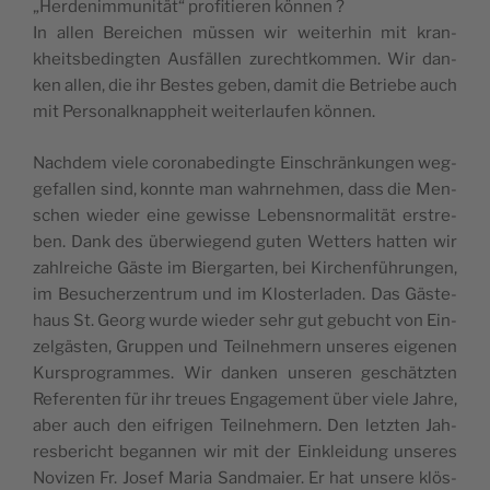
„Her­de­nim­mu­nität“ pro­fi­tie­ren können ?
In allen Berei­chen müs­sen wir wei­te­rhin mit kran­
kheits­be­ding­ten Ausfäl­len zurecht­kom­men. Wir dan­
ken allen, die ihr Bestes geben, damit die Betriebe auch
mit Per­so­nalk­nap­pheit wei­ter­lau­fen können.
Nach­dem viele coro­na­be­dingte Ein­schrän­kun­gen weg­
ge­fal­len sind, konnte man wahr­neh­men, dass die Men­
schen wie­der eine gewisse Lebens­nor­ma­lität ers­tre­
ben. Dank des über­wie­gend guten Wet­ters hat­ten wir
zahl­reiche Gäste im Bier­gar­ten, bei Kir­chenfüh­run­gen,
im Besu­cher­zen­trum und im Klos­ter­la­den. Das Gäs­te­
haus St. Georg wurde wie­der sehr gut gebucht von Ein­
zelgäs­ten, Grup­pen und Teil­neh­mern unseres eige­nen
Kurs­pro­grammes. Wir dan­ken unse­ren ges­chätz­ten
Refe­ren­ten für ihr treues Enga­ge­ment über viele Jahre,
aber auch den eifri­gen Teil­neh­mern. Den letz­ten Jah­
res­be­richt began­nen wir mit der Eink­lei­dung unseres
Novi­zen Fr. Josef Maria Sand­maier. Er hat unsere klös­