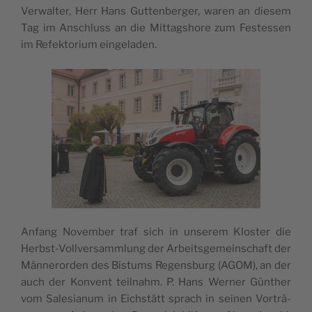
Ver­wal­ter, Herr Hans Gut­ten­ber­ger, waren an die­sem
Tag im Anschluss an die Mit­tag­shore zum Fes­tes­sen
im Refek­to­rium eingeladen.
Anfang Novem­ber traf sich in unse­rem Klos­ter die
Herbst-Voll­ver­samm­lung der Arbeits­ge­mein­schaft der
Män­ne­ror­den des Bis­tums Regens­burg (AGOM), an der
auch der Konvent teil­nahm. P. Hans Wer­ner Gün­ther
vom Sale­sia­num in Eichstätt sprach in sei­nen Vor­trä­