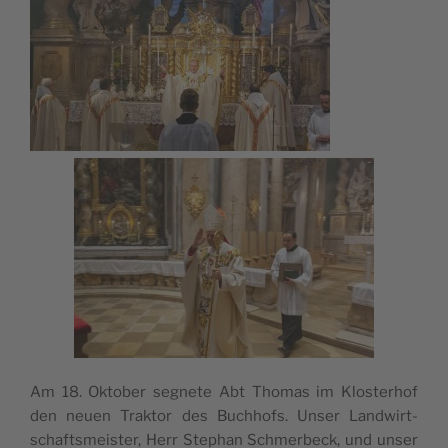
Am 18. Okto­ber segnete Abt Tho­mas im Klos­te­rhof
den neuen Trak­tor des Buch­hofs. Unser Land­wirt­
schafts­meis­ter, Herr Ste­phan Schmer­beck, und unser