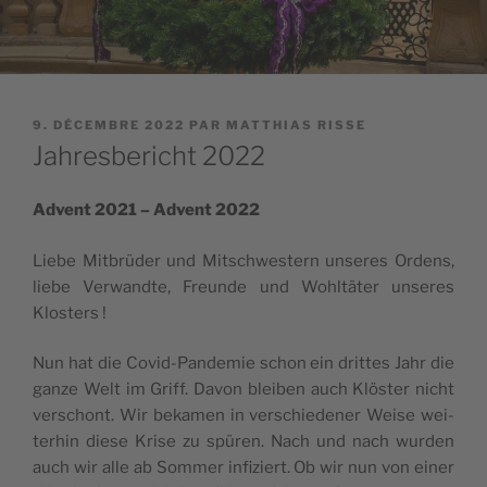
PUBLIÉ
9. DÉCEMBRE 2022
PAR
MATTHIAS RISSE
LE
Jahresbericht 2022
Advent 2021 – Advent 2022
Liebe Mit­brü­der und Mit­sch­wes­tern unseres Ordens,
liebe Ver­wandte, Freunde und Wohltä­ter unseres
Klosters !
Nun hat die Covid-Pan­de­mie schon ein drittes Jahr die
ganze Welt im Griff. Davon blei­ben auch Klös­ter nicht
ver­schont. Wir beka­men in ver­schie­de­ner Weise wei­
te­rhin diese Krise zu spü­ren. Nach und nach wur­den
auch wir alle ab Som­mer infi­ziert. Ob wir nun von einer